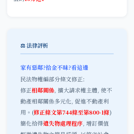
⚖️ 法律評析
家有惡鄰?拾金不昧?看這邊
民法物權編部分條文修正:
修正
相鄰關係
, 擴大請求權主體, 使不
動產相鄰關係多元化, 促進不動產利
用。(
修正條文第744條至第800-1條
)
簡化拾得
遺失物處理程序
, 增訂價值