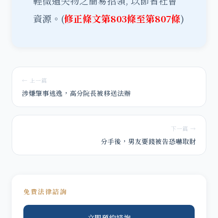
輕微遺失物之簡易招領, 以節省社會
資源。(
修正條文第803條至第807條
)
← 上一篇
涉嫌肇事逃逸，高分院長被移送法辦
下一篇 →
分手後，男友要錢被告恐嚇取財
免費法律諮詢
立即預約諮詢