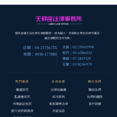
提供各種生活法律及律師服務，成為個人、家庭與企業的法律守護站，
讓法律服務沒有死角。
北部：02-29043998
日間：04-23756755
桃竹：03-6586032
夜間：0936-177880
南部：07-2819120
花蓮：03-8246979
熱門服務
法律資源
關於我們
離婚官司
法律知識庫
聯絡我們
監護權官司
成功案例
我們的團隊
刑事訴訟官司
看新聞學法律
客戶回饋
銀行或民間債務
存證信函