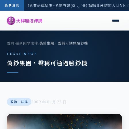
區-8/3(一) 現場免費法律諮詢~名額有限(❁´◡`❁) 請點此連結加入LINE
最新消息
首頁
›
看新聞學法律
›
偽鈔集團，聲稱可通過驗鈔機
LEGAL NEWS
偽鈔集團，聲稱可通過驗鈔機
2009 年 01 月 22 日
政治‧法律