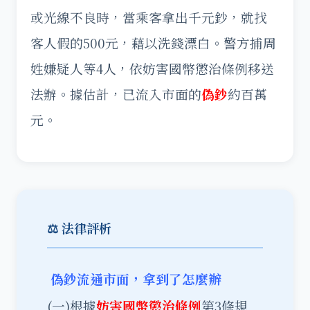
或光線不良時，當乘客拿出千元鈔，就找
客人假的500元，藉以洗錢漂白。警方捕周
姓嫌疑人等4人，依妨害國幣懲治條例移送
法辦。據估計，已流入市面的
偽鈔
約百萬
元。
⚖️ 法律評析
偽鈔流通市面，拿到了怎麼辦
(一)根據
妨害國幣懲治條例
第3條規