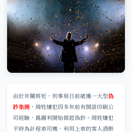
由於年關將近，刑事局日前破獲一大型
偽
鈔集團
，周姓嫌犯因多年前有開設印刷公
司經驗，爲圖利開始做起偽鈔。周姓嫌犯
平時為計程車司機，利用上車的客人酒醉