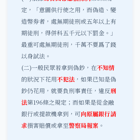
定，「意圖供行使之用，而偽造、變
造幣券者，處無期徒刑或五年以上有
期徒刑，得併科五千元以下罰金。」
最重可處無期徒刑，千萬不要爲了錢
以身試法。
(二)一般民眾若拿到偽鈔，在
不知情
的狀況下花用
不犯法
，如果已知是偽
鈔仍花用，就要負刑事責任，違反
刑
法
第196條之規定；而如果是從金融
銀行或提款機拿到，可
向原屬銀行請
求
損害賠償或拿至
警察局報案
。