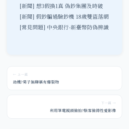
[新聞]
想3假換1真 偽鈔集團及時破
[新聞]
假鈔騙過驗鈔機 18歲雙盜落網
[常見問題]
中央銀行-新臺幣防偽辨識
← 上一篇
劫機?男子無聊稱有爆裂物
下一篇 →
利用筆電鏡頭偷拍?駭客偷錄性愛影像