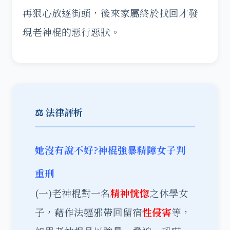
再狠心放逐街頭，後來家屬終於找回才發
現老神棍的惡行惡狀。
⚖️ 法律評析
她沒有說不好?神棍強暴精障女子判
重刑
(一)老神棍對一名
精神恍惚
之休學女
子，藉作法軀邪帶回留宿
性侵害
等，