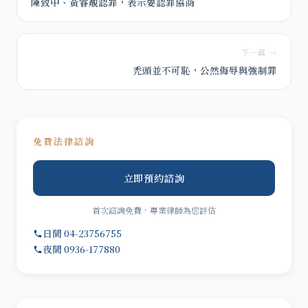
陳致中、黃睿靚認罪，表示要認罪協商
下一篇 →
禿頭並不可恥，公然侮辱與強制罪
免費法律諮詢
立即預約諮詢
首次諮詢免費，專業律師為您評估
日間 04-23756755
夜間 0936-177880