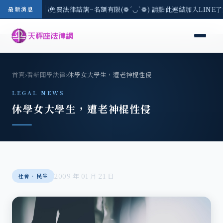
區-8/3(一) 現場免費法律諮詢~名額有限(❁´◡`❁) 請點此連結加入LINE
最新消息
首頁
›
看新聞學法律
›
休學女大學生，遭老神棍性侵
LEGAL NEWS
休學女大學生，遭老神棍性侵
2009 年 01 月 21 日
社會‧民生