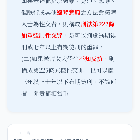
如果老神棍是以強暴、脅迫、恐嚇、
催眠術或其他
違背意願
之方法對精障
人士為性交者，則構成
刑法第222條
加重強制性交罪
，是可以判處無期徒
刑或七年以上有期徒刑的重罪。
(二)如果被害女大學生
不知反抗
，則
構成第225條乘機性交罪，也可以處
三年以上十年以下有期徒刑。不論何
者，罪責都相當重。
← 上一篇