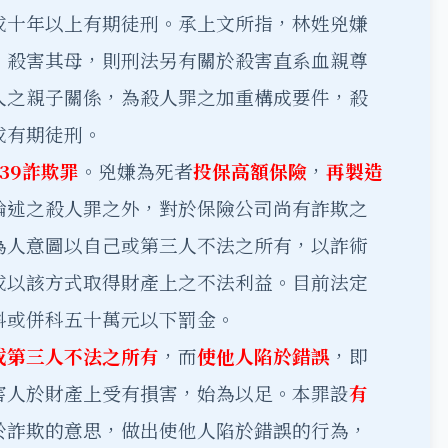
或十年以上有期徒刑。承上文所指，林姓兇嫌
，殺害其母，則刑法另有關於殺害直系血親尊
人之親子關係，為殺人罪之加重構成要件，殺
或有期徒刑。
39詐欺罪
。兇嫌為死者
投保高額保險
，
再製造
論述之殺人罪之外，對於保險公司尚有詐欺之
為人意圖以自己或第三人不法之所有，以詐術
或以該方式取得財產上之不法利益。目前法定
科或併科五十萬元以下罰金。
或第三人不法之所有
，而
使他人陷於錯誤
，即
害人於財產上受有損害，始為以足。本罪設
有
於詐欺的意思，做出使他人陷於錯誤的行為，