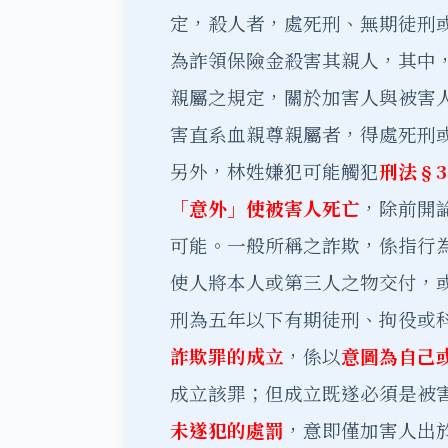
定，殺人者，處死刑、無期徒刑
為詐領保險金殺害其親人，其中
親屬之規定，關於加害人與被害
害直系血親尊親屬者，得處死刑
另外，林姓嫌犯可能觸犯
刑法§3
「意外」使被害人死亡
，除前開
可能。一般所稱之詐欺，係指行
使人將本人或第三人之物交付，
刑為五年以下有期徒刑、拘役或
詐欺罪的成立
，係以
意圖為自己
成立該罪；但成立既遂必須是被
未遂犯的處罰
，意即僅加害人出