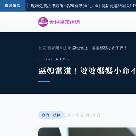
地區-8/3(一) 現場免費法律諮詢~名額有限(❁´◡`❁) 請點此連結加入LI
最新消息
首頁
›
看新聞學法律
›
惡媳當道！婆婆媽媽小命不保！
LEGAL NEWS
惡媳當道！婆婆媽媽小命
2009 年 12 月 18 日
政治‧法律