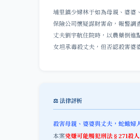
埔里鎮少婦林于如為母親、婆婆
保險公司懷疑謀財害命，報警調
丈夫劉宇航住院時，以農藥倒進
女坦承毒殺丈夫，但否認殺害婆
⚖️ 法律評析
殺害母親、婆婆與丈夫，蛇蠍婦
本案
兇嫌可能觸犯刑法§271殺