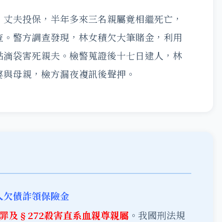
、丈夫投保，半年多來三名親屬竟相繼死亡，
查。警方調查發現，林女積欠大筆賭金，利用
點滴袋害死親夫。檢警蒐證後十七日逮人，林
婆與母親，檢方漏夜複訊後聲押。
人欠債詐領保險金
人罪及§272殺害直系血親尊親屬
。我國刑法規