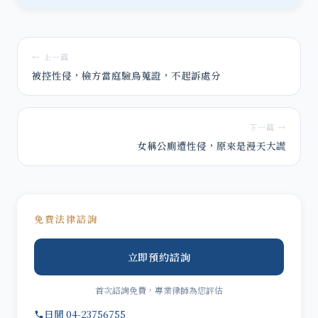
← 上一篇
被控性侵，檢方當庭驗鳥蒐證，不起訴處分
下一篇 →
女稱公廁遭性侵，原來是漫天大謊
免費法律諮詢
立即預約諮詢
首次諮詢免費，專業律師為您評估
日間 04-23756755