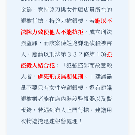
金飾，竟持兇刀挑女性顧店員所在的
銀樓行搶，持兇刀搶銀樓，若
施以不
法腕力致使他人不能抗拒
，成立刑法
強盜罪，而該案陳姓兇嫌還砍殺被害
人，應論以刑法第３３２條第１項
強
盜殺人結合犯
：「犯強盜罪而故意殺
人者，
處死刑或無期徒刑
。」建議盡
量不要只有女性守顧銀樓，還有建議
銀樓業者能在店內裝設監視器以及警
報鈴，若遇到有人上門行搶，建議用
衣物遮掩迅速報警處理！