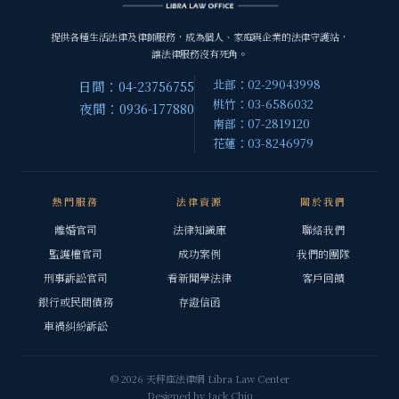
提供各種生活法律及律師服務，成為個人、家庭與企業的法律守護站，
讓法律服務沒有死角。
北部：02-29043998
日間：04-23756755
桃竹：03-6586032
夜間：0936-177880
南部：07-2819120
花蓮：03-8246979
熱門服務
法律資源
關於我們
離婚官司
法律知識庫
聯絡我們
監護權官司
成功案例
我們的團隊
刑事訴訟官司
看新聞學法律
客戶回饋
銀行或民間債務
存證信函
車禍糾紛訴訟
© 2026 天秤座法律網 Libra Law Center
Designed by
Jack Chiu