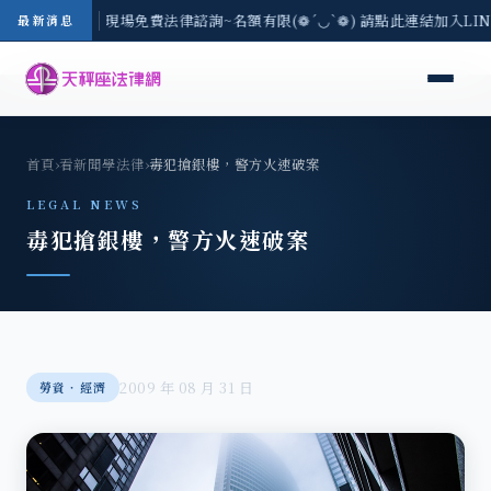
中地區-8/3(一) 現場免費法律諮詢~名額有限(❁´◡`❁) 請點此連結加入LI
最新消息
首頁
›
看新聞學法律
›
毒犯搶銀樓，警方火速破案
LEGAL NEWS
毒犯搶銀樓，警方火速破案
2009 年 08 月 31 日
勞資‧經濟