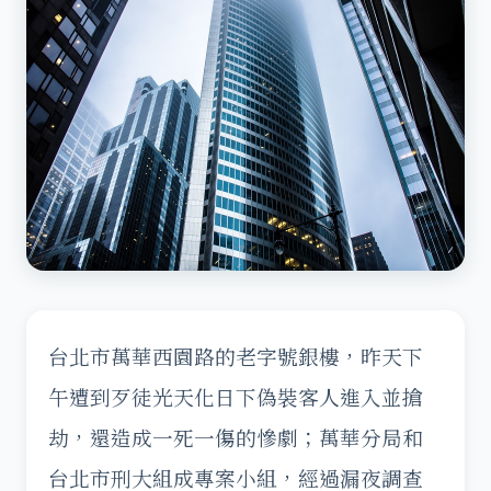
台北市萬華西園路的老字號銀樓，昨天下
午遭到歹徒光天化日下偽裝客人進入並搶
劫，還造成一死一傷的慘劇；萬華分局和
台北市刑大組成專案小組，經過漏夜調查