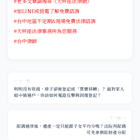
#更多文章請搜尋《天秤座法律網》
#加LINE或致電了解免費諮詢
#台中地區不定期&現場免費法律諮詢
#天秤座法律事務所為您服務
#台中律師
← 上一則
明明沒有收錢，房子卻被登記成「買賣移轉」？ 面對家人
暗中偷過戶，你該如何蒐證反擊與回復登記？
下一則 →
配偶過世後，遺產一定只能跟子女平均分嗎？法院判配偶
可先拿剩餘財產分配