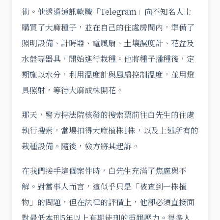
術。他透過通訊軟體「Telegram」向不知名人士
購買了大麻種子，並在自己的住處房間內，準備了
照明設備、計時器、電風扇、土壤濕度計、花盆及
水盤等器具，開始進行栽種。他將種子播種後，定
期施以水分，利用溫度計與風扇控制溫度，並用燈
具照射，等待大麻成株開花。
那天，警方持法院核發的搜索票前往白先生的住處
執行搜索，當場扣得大麻植株1株，以及上述所有的
栽種設備。隨後，檢方將其起訴。
在我們接手這個案件時，白先生充滿了焦慮與不
解。對當事人而言，這似乎只是「被查到一株植
物」的問題，但在法律的評價上，他卻必須直接面
對最低本刑5年以上有期徒刑的重罪壓力。很多人