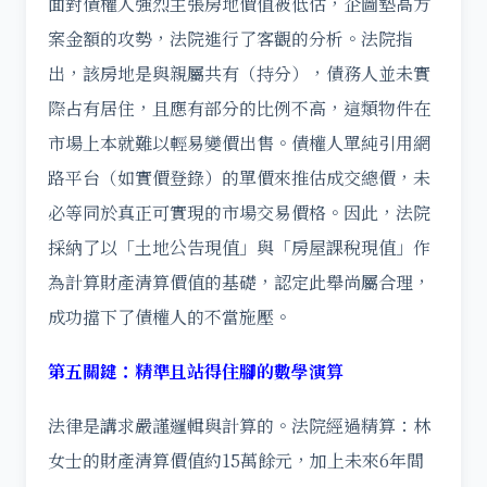
面對債權人強烈主張房地價值被低估，企圖墊高方
案金額的攻勢，法院進行了客觀的分析。法院指
出，該房地是與親屬共有（持分），債務人並未實
際占有居住，且應有部分的比例不高，這類物件在
市場上本就難以輕易變價出售。債權人單純引用網
路平台（如實價登錄）的單價來推估成交總價，未
必等同於真正可實現的市場交易價格。因此，法院
採納了以「土地公告現值」與「房屋課稅現值」作
為計算財產清算價值的基礎，認定此舉尚屬合理，
成功擋下了債權人的不當施壓。
第五關鍵：精準且站得住腳的數學演算
法律是講求嚴謹邏輯與計算的。法院經過精算：林
女士的財產清算價值約15萬餘元，加上未來6年間