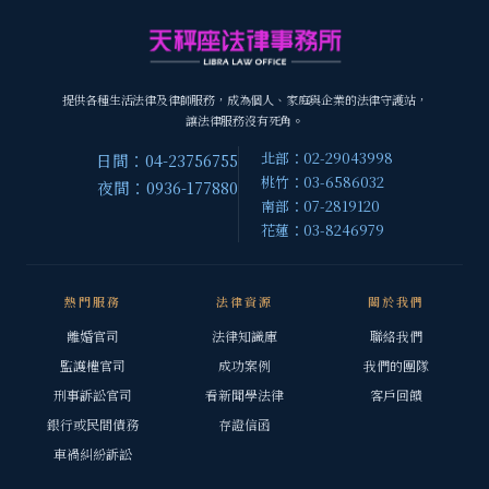
提供各種生活法律及律師服務，成為個人、家庭與企業的法律守護站，
讓法律服務沒有死角。
北部：02-29043998
日間：04-23756755
桃竹：03-6586032
夜間：0936-177880
南部：07-2819120
花蓮：03-8246979
熱門服務
法律資源
關於我們
離婚官司
法律知識庫
聯絡我們
監護權官司
成功案例
我們的團隊
刑事訴訟官司
看新聞學法律
客戶回饋
銀行或民間債務
存證信函
車禍糾紛訴訟