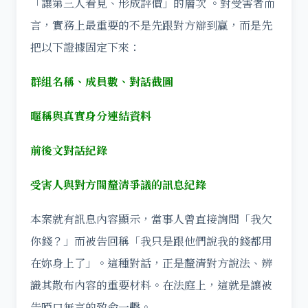
「讓第三人看見、形成評價」的層次 。對受害者而
言，實務上最重要的不是先跟對方辯到贏，而是先
把以下證據固定下來：
群組名稱、成員數、對話截圖
暱稱與真實身分連結資料
前後文對話紀錄
受害人與對方間釐清爭議的訊息紀錄
本案就有訊息內容顯示，當事人曾直接詢問「我欠
你錢？」而被告回稱「我只是跟他們說我的錢都用
在妳身上了」。這種對話，正是釐清對方說法、辨
識其散布內容的重要材料。在法庭上，這就是讓被
告啞口無言的致命一擊。