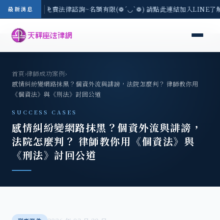
8/3(一) 現場免費法律諮詢~名額有限(❁´◡`❁) 請點此連結加入LINE了
最新消息
首頁
›
律師成功案例
›
感情糾紛變網路抹黑？個資外流與誹謗，法院怎麼判？ 律師教你用
《個資法》與《刑法》討回公道
SUCCESS CASES
感情糾紛變網路抹黑？個資外流與誹謗，
法院怎麼判？ 律師教你用《個資法》與
《刑法》討回公道