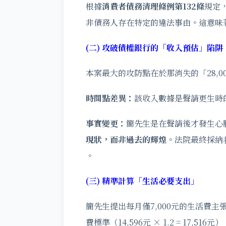
根據
消費者債務清理條例第132條
規定
非債務人存在特定的違法事由。這意味
(
二) 攻破債權銀行的「收入預估」陷阱
本案最大的攻防點在於那消失的「28,
時間點差異：
該收入數據是聲請更生時
事實變更：
簡先生是在聲請後才發生心
現狀，而非過去的輝煌。
法院最終採納
。
(
三) 精準計算「生活必要支出」
簡先生提出每月僅7,000元的生活費
費標準（14,596元 × 1.2 = 17