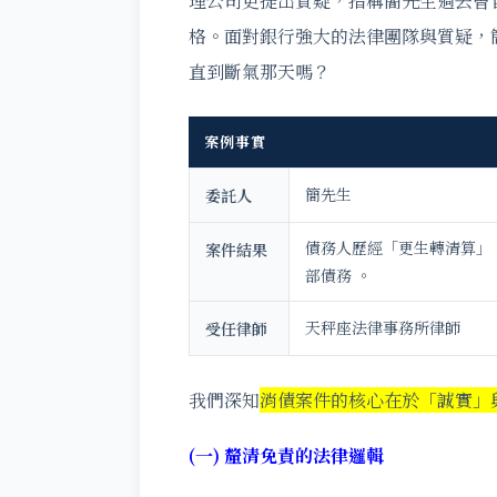
理公司更提出質疑，指稱簡先生過去曾自
格。面對銀行強大的法律團隊與質疑，
直到斷氣那天嗎？
案例事實
簡先生
委託人
債務人歷經「更生轉清算」
案件結果
部債務 。
天秤座法律事務所律師
受任律師
我們深知
消債案件的核心在於「誠實」
(
一) 釐清免責的法律邏輯