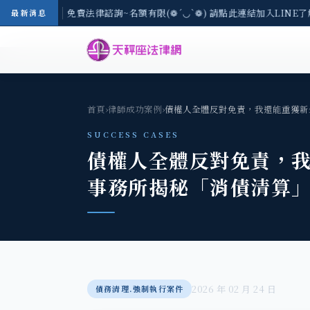
8/3(一) 現場免費法律諮詢~名額有限(❁´◡`❁) 請點此連結加入LINE了解
最新消息
首頁
›
律師成功案例
›
債權人全體反對免責，我還能重獲新
SUCCESS CASES
債權人全體反對免責，我
事務所揭秘「消債清算
2026 年 02 月 24 日
債務清理.強制執行案件