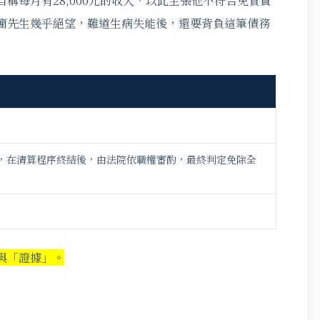
稱每月有28,000元的收入，以此主張他不符合免責資
簡先生幾乎絕望，難道生病失能後，還要背負這筆債務
，在清算程序終結後，由法院依職權審酌，最終判定免除全
與「證據」。