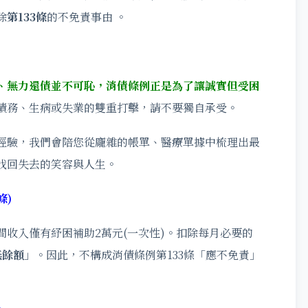
除
第133條
的不免責事由 。
、無力還債並不可恥，消債條例正是為了讓誠實但受困
債務、生病或失業的雙重打擊，請不要獨自承受。
經驗，我們會陪您從龐雜的帳單、醫療單據中梳理出最
找回失去的笑容與人生。
條)
收入僅有紓困補助2萬元(一次性)。扣除每月必要的
無餘額」
。因此，不構成消債條例第133條「應不免責」