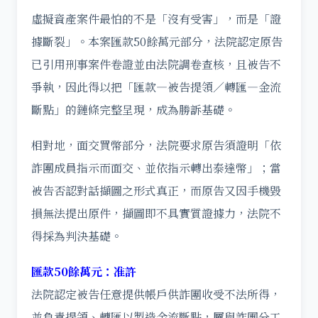
虛擬資產案件最怕的不是「沒有受害」，而是「證
據斷裂」。本案匯款50餘萬元部分，法院認定原告
已引用刑事案件卷證並由法院調卷查核，且被告不
爭執，因此得以把「匯款—被告提領／轉匯—金流
斷點」的鏈條完整呈現，成為勝訴基礎。
相對地，面交買幣部分，法院要求原告須證明「依
詐團成員指示而面交、並依指示轉出泰達幣」；當
被告否認對話擷圖之形式真正，而原告又因手機毀
損無法提出原件，擷圖即不具實質證據力，法院不
得採為判決基礎。
匯款50餘萬元：准許
法院認定被告任意提供帳戶供詐團收受不法所得，
並負責提領、轉匯以製造金流斷點，屬與詐團分工