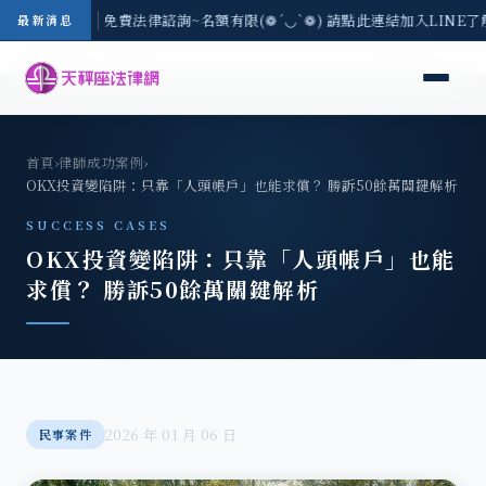
-8/3(一) 現場免費法律諮詢~名額有限(❁´◡`❁) 請點此連結加入LINE了
最新消息
首頁
›
律師成功案例
›
OKX投資變陷阱：只靠「人頭帳戶」也能求償？ 勝訴50餘萬關鍵解析
SUCCESS CASES
OKX投資變陷阱：只靠「人頭帳戶」也能
求償？ 勝訴50餘萬關鍵解析
2026 年 01 月 06 日
民事案件