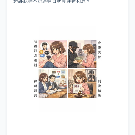
起訴狀繕本送達翌日起算遲延利息。