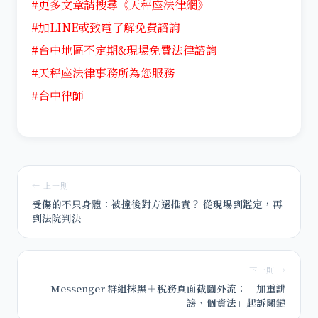
#更多文章請搜尋《天秤座法律網》
#加LINE或致電了解免費諮詢
#台中地區不定期&現場免費法律諮詢
#天秤座法律事務所為您服務
#台中律師
← 上一則
受傷的不只身體：被撞後對方還推責？ 從現場到鑑定，再
到法院判決
下一則 →
Messenger 群組抹黑＋稅務頁面截圖外流：「加重誹
謗、個資法」起訴關鍵