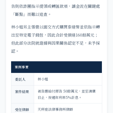
告則依詐團指示提領或轉匯款項，讓金流在關鍵處
「斷點」而難以追查。
林小姐另主張曾以面交方式購買泰達幣並依指示轉
出至特定電子錢包，因此合計受損達160餘萬元；
但此部分法院就證據與因果關係認定不足，未予採
認。
案例事實
林小姐
委託人
被告應給付原告 50餘萬元，並至清償
案件結果
日止，按週年利率5%計息。
天秤座法律事務所律師
受任律師