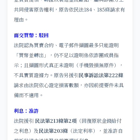
共同侵害原告權利，原告依民法184、185條請求有
理由。
面交買幣：駁回
法院認為買賣合約、電子郵件擷圖最多只能證明
「買幣並轉出」，仍不足以證明係依詐團成員指
示；且擷圖形式真正未證明（手機毀損無原件），
不具實質證據力。原告另援引
民事訴訟法第222條
請求由法院依心證定損害數額，亦因前提要件未具
備而不適用。
利息：准許
法院援引
民法第213條第2項
（回復原狀金錢給付
之利息）及
民法第203條
（法定利率），並准許自