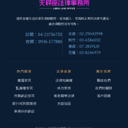
提供各種生活法律及律師服務，成為個人、家庭與企業的法律守護站，
讓法律服務沒有死角。
北部：02-29043998
日間：04-23756755
桃竹：03-6586032
夜間：0936-177880
南部：07-2819120
花蓮：03-8246979
熱門服務
法律資源
關於我們
離婚官司
法律知識庫
聯絡我們
監護權官司
成功案例
我們的團隊
刑事訴訟官司
看新聞學法律
客戶回饋
銀行或民間債務
存證信函
車禍糾紛訴訟