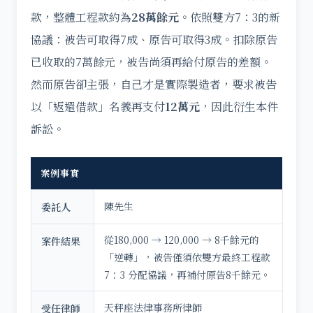
款，整體工程款約為
28萬餘元
。依照雙方7：3的新
協議：被告可取得7成、原告可取得3成。扣除原告
已收取的7萬餘元，被告尚須再給付原告的差額。
然而原告卻主張，自己才是實際製造者，要求被告
以「返還借款」名義再支付
12萬元
，因此衍生本件
訴訟。
案例事實
陳先生
委託人
從180,000 → 120,000 → 8千餘元的
案件結果
「逆轉」，被告僅須依雙方最終工程款
7：3 分配協議，再補付原告8千餘元。
天秤座法律事務所律師
受任律師