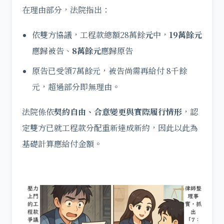
在理由部分，法院指出：
依雙方協議，工程款總額28萬餘
元
中，
19萬餘元
應歸被告、
8萬餘元
應歸原告
原告已受領7萬餘元，被告尚需再給付 8千餘
元，超過部分即無理由。
法院係依
契約自由、合意變更與實際履行情形
，認
定雙方已就工程款分配重新達成新約，因此以此為
基礎計算應給付金額。