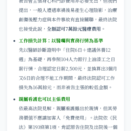
被告曾主張身心科門診費用非必要支出，但我們
提出，一般人遭遇車禍後易產生心理陰影，治療
創傷後壓力症與本件事故有直接關聯，最終法院
也接受此說，
全額認可7萬餘元醫療費用
。
工作損失計算：以醫囑與實務行情為基準
先以醫師診斷證明中「住院6日＋建議休養12
週」為基礎，再參照104人力銀行上油漆工之日
薪行情，合理認定日薪2,500元，並換算出3個月
又6日的合理不能工作期間，最終法院認可工作
損失為16萬餘元，而非被告主張的較低金額。
親屬看護也可以主張費用
依最高法院見解，親屬看護雖出於親情，但其勞
務價值不應讓加害人「免費使用」。法院依《民
法》第193條第1項，肯認原告住院及出院後一個