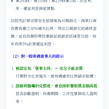
第203條、第233條、第229條第2項：法定利
率、遲延利息與起算點
法院先計算出原告全部損害為43萬餘元，再乘以被
告應負擔之30%過失比例，得出12萬餘元的最終金
額，並自刑事附帶民事訴訟起訴狀送達翌日起，按
年利率5%計算遲延利息。
（2）對一般車禍當事人的啟示
被認定為「肇事主因」≠ 完全不能求償
只要對方也有過失，就有機會依比例請求賠償。
證據與醫囑的完整度，會直接影響賠償金額高低
包含診斷證明、休養期間、工作性質與收入證明
等。