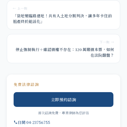
← 上一則
「袋地變臨路建地！共有人土地分割判決，讓多年卡住的
祖產終於能活化」
下一則 →
停止強制執行＋確認債權不存在：120 萬賭債本票，如何
在法院翻盤？
免費法律諮詢
立即預約諮詢
首次諮詢免費，專業律師為您評估
日間 04-23756755