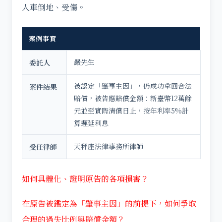
人車倒地、受傷。
案例事實
嚴先生
委託人
被認定「肇事主因」，仍成功拿回合法
案件結果
賠償，被告應賠償金額：新臺幣12萬餘
元並至實際清償日止，按年利率5%計
算遲延利息
天秤座法律事務所律師
受任律師
如何具體化、證明原告的各項損害？
在原告被鑑定為「肇事主因」的前提下，如何爭取
合理的過失比例與賠償金額？