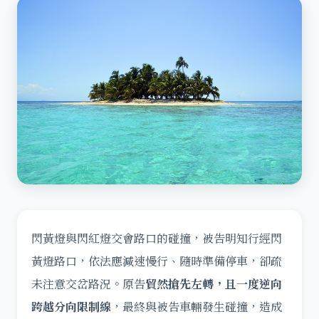
閃黃燈與閃紅燈交會路口的碰撞，被告明知行經閃
黃燈路口，依法應減速慢行、隨時準備停車，卻疏
未注意交岔路況。原告
貿然搶先左轉，且一度逆向
跨越分向限制線
，最終與被告車輛發生碰撞，造成