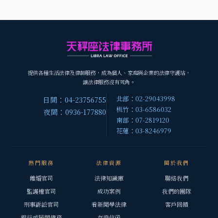
提供各種生活法律及律師服務，成為個人、家庭與企業的法律守護站，
讓法律服務沒有死角。
北部：02-29043998
日間：04-23756755
桃竹：03-6586032
夜間：0936-177880
南部：07-2819120
花蓮：03-8246979
熱門服務
法律資源
關於我們
離婚官司
法律知識庫
聯絡我們
監護權官司
成功案例
我們的團隊
刑事訴訟官司
看新聞學法律
客戶回饋
銀行或民間債務
存證信函