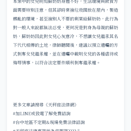
本案中的女兒明知蘇奶奶身體不好，生活環境與飲食方
面需要特別注意，但其卻時常撿垃圾囤放在屋內，製造
髒亂的環境，甚至撿別人不要的剩菜給蘇奶奶，此行為
對一般人來說都無法忍受，更何況是對身為母親的蘇奶
奶，蘇奶奶因此對女兒心灰意冷，不想讓女兒繼承其名
下代代相傳的土地，律師聽聞後，建議以預立遺囑的方
式剝奪女兒繼承權，並在遺囑中載明女兒的各種虐待或
悔辱情事，以符合法定要件順利剝奪繼承權。
更多文章請搜尋《天秤座法律網》
#加LINE或致電了解免費諮詢
#台中地區不定期&現場免費法律諮詢
#天秤座法律事務所為您服務????‍♀️