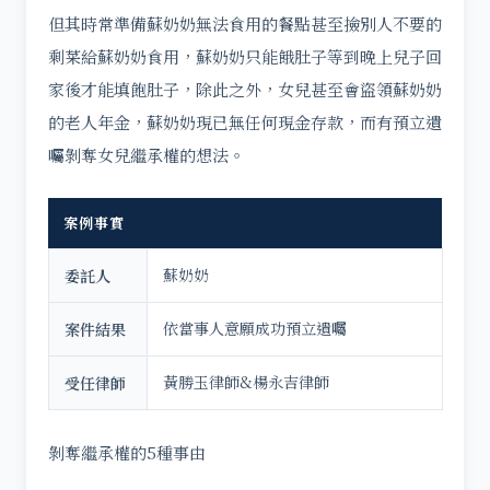
但其時常準備蘇奶奶無法食用的餐點甚至撿別人不要的
剩菜給蘇奶奶食用，蘇奶奶只能餓肚子等到晚上兒子回
家後才能填飽肚子，除此之外，女兒甚至會盜領蘇奶奶
的老人年金，蘇奶奶現已無任何現金存款，而有預立遺
囑剝奪女兒繼承權的想法。
案例事實
蘇奶奶
委託人
依當事人意願成功預立遺囑
案件結果
黃勝玉律師&楊永吉律師
受任律師
剝奪繼承權的5種事由