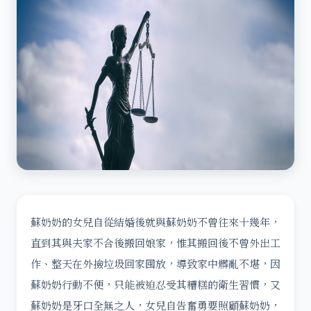
蘇奶奶的女兒自從結婚後就與蘇奶奶不曾往來十幾年，
直到其與夫家不合後搬回娘家，惟其搬回後不曾外出工
作、整天在外撿垃圾回家囤放，導致家中髒亂不堪，因
蘇奶奶行動不便，只能被迫忍受其糟糕的衛生習慣，又
蘇奶奶是牙口全無之人，女兒自告奮勇要照顧蘇奶奶，