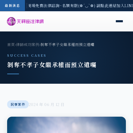
地區-8/3(一) 現場免費法律諮詢~名額有限(❁´◡`❁) 請點此連結加入LI
最新消息
首頁
›
律師成功案例
›
剝奪不孝子女繼承權而預立遺囑
SUCCESS CASES
剝奪不孝子女繼承權而預立遺囑
2024 年 06 月 12 日
民事案件