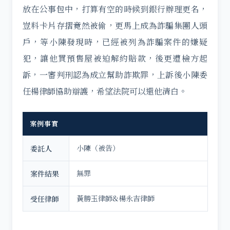
放在公事包中，打算有空的時候到銀行辦理更名，
豈料卡片存摺竟然被偷，更馬上成為詐騙集團人頭
戶，等小陳發現時，已經被列為詐騙案件的嫌疑
犯，讓他買預售屋被迫解約賠款，後更遭檢方起
訴，一審判刑認為成立幫助詐欺罪，上訴後小陳委
任楊律師協助辯護，希望法院可以還他清白。
案例事實
小陳（被告）
委託人
無罪
案件結果
黃勝玉律師&楊永吉律師
受任律師