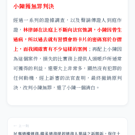
小陳獲無罪判決
經過一系列的證據調查，以及聲請傳證人到庭作
證，
林律師在法庭上不斷向法官強調，小陳因曾生
過病，所以過去就有習慣會將卡片的密碼寫於存摺
上，而我國確實有不少這樣的案例
；再配上小陳因
為這個案件，損失的比實務上提供人頭帳戶所通常
可獲得的利益，還要大上非常多，顯然沒有犯罪的
任何動機，經上訴審的法官查明，最終撤銷原判
決，改判小陳無罪，還了小陳一個清白。
← 上一則
民事債權債務-繼承債務提起債務人異議之訴勝訴，保住土