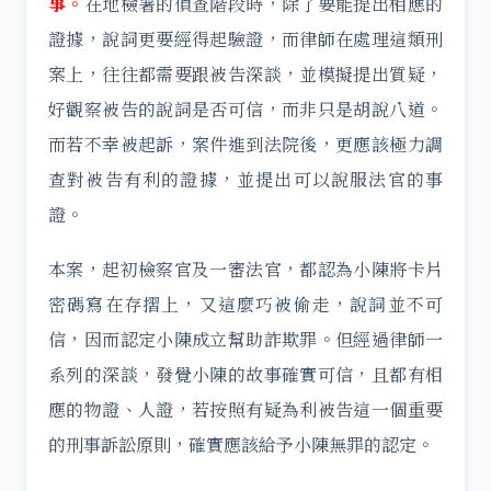
事。
在地檢署的偵查階段時，除了要能提出相應的
證據，說詞更要經得起驗證，而律師在處理這類刑
案上，往往都需要跟被告深談，並模擬提出質疑，
好觀察被告的說詞是否可信，而非只是胡說八道。
而若不幸被起訴，案件進到法院後，更應該極力調
查對被告有利的證據，並提出可以說服法官的事
證。
本案，起初檢察官及一審法官，都認為小陳將卡片
密碼寫在存摺上，又這麼巧被偷走，說詞並不可
信，因而認定小陳成立幫助詐欺罪。但經過律師一
系列的深談，發覺小陳的故事確實可信，且都有相
應的物證、人證，若按照有疑為利被告這一個重要
的刑事訴訟原則，確實應該給予小陳無罪的認定。