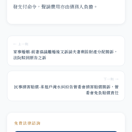
發支付命令，聲請費用亦由債務人負擔。
← 上一則
家事婚姻-前妻協議離婚後又訴請夫妻剩餘財產分配勝訴，
法院駁回原告之訴
下一則 →
民事損害賠償-承租戶淹水糾紛告管委會損害賠償勝訴，管
委會免負賠償責任
免費法律諮詢