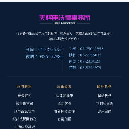
提供各種生活法律及律師服務，成為個人、家庭與企業的法律守護站，
讓法律服務沒有死角。
北部：02-29043998
日間：04-23756755
桃竹：03-6586032
夜間：0936-177880
南部：07-2819120
花蓮：03-8246979
熱門服務
法律資源
關於我們
離婚官司
法律知識庫
聯絡我們
監護權官司
成功案例
我們的團隊
刑事訴訟官司
看新聞學法律
客戶回饋
銀行或民間債務
存證信函
車禍糾紛訴訟