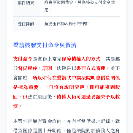
廢棄原駁回裁定，另為核發支付命令裁
案件結果
定。
黃勝玉律師&楊永吉律師
受任律師
聲請核發支付命令與救濟
支付命令
是實務上常見
保障債權人的方式
，其是屬
於
督促程序
，
原則
上法院是以
書面方式審理
，並不
會開庭，
所以如何在聲請狀中讓法院明瞭借貸關係
是極為重要
，
一旦沒有說明清楚，即可能遭到駁
回
，
但
法院駁回後，
債權人仍可透過異議來予以救
濟。
本案件是屬有資金流向，亦有將當借據之記錄，就
借貸關係是屬十分明確，僅是法院對於債務人之身