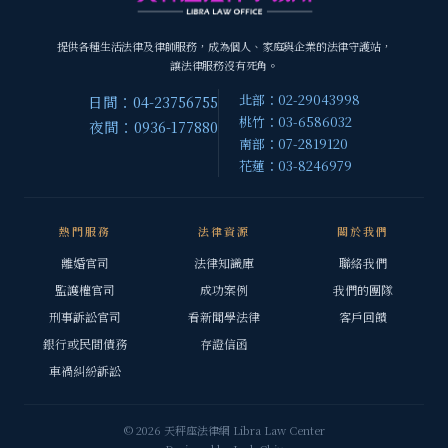
提供各種生活法律及律師服務，成為個人、家庭與企業的法律守護站，
讓法律服務沒有死角。
北部：02-29043998
日間：04-23756755
桃竹：03-6586032
夜間：0936-177880
南部：07-2819120
花蓮：03-8246979
熱門服務
法律資源
關於我們
離婚官司
法律知識庫
聯絡我們
監護權官司
成功案例
我們的團隊
刑事訴訟官司
看新聞學法律
客戶回饋
銀行或民間債務
存證信函
車禍糾紛訴訟
© 2026 天秤座法律網 Libra Law Center