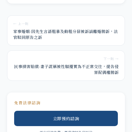
← 上一則
家事婚姻-因先生言語粗暴及動粗分居被訴請離婚勝訴，法
官駁回原告之訴
下一則 →
民事損害賠償-妻子謊稱被性騷擾實為不正常交往，提告侵
害配偶權勝訴
免費法律諮詢
立即預約諮詢