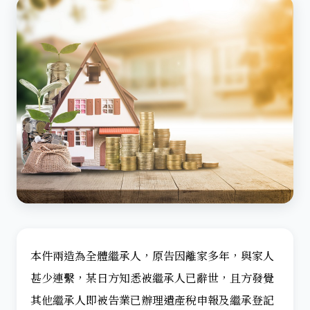
本件兩造為全體繼承人，原告因離家多年，與家人
甚少連繫，某日方知悉被繼承人已辭世，且方發覺
其他繼承人即被告業已辦理遺產稅申報及繼承登記