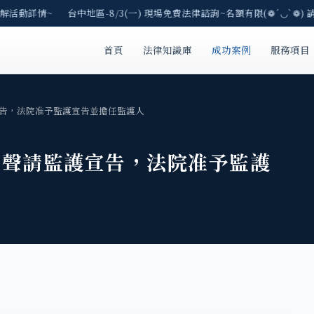
解活動詳情~ 台中地區-8/3(一) 現場免費法律諮詢~名額有限(❁´◡`❁) 
首頁
法律知識庫
成功案例
服務項目
告，法院准予監護宣告並擔任監護人
父聲請監護宣告，法院准予監護