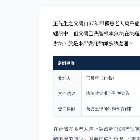
王先生之父親自97年即罹患老人癡呆
纏訟中，但父親已失智根本無法在法庭
辦法，於是來所委託律師協助處理。
案例事實
王晨新（化名）
委託人
法院裁定准予監護宣告
案件結果
黃勝玉律師&楊永吉律師
受任律師
在台灣許多老人趕上經濟起飛的時代便
識不清的時候，財產的處理就是一個問