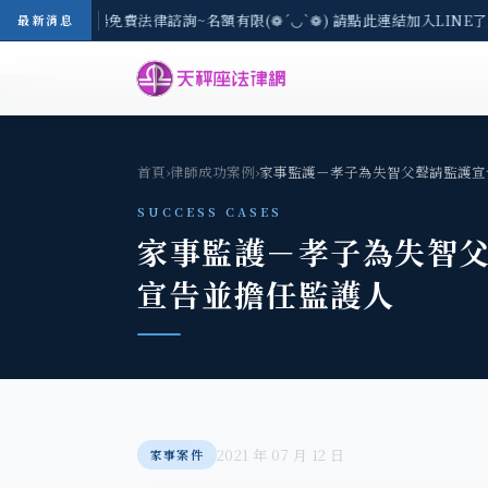
-8/3(一) 現場免費法律諮詢~名額有限(❁´◡`❁) 請點此連結加入LINE了
最新消息
首頁
›
律師成功案例
›
家事監護－孝子為失智父聲請監護宣
SUCCESS CASES
家事監護－孝子為失智
宣告並擔任監護人
2021 年 07 月 12 日
家事案件