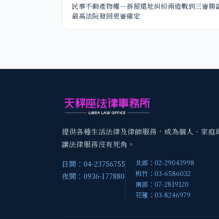
民事不動產物權－拆屋還地糾紛兩造戰到三審勝
最高法院發回更審確定
提供各種生活法律及律師服務，成為個人、家庭
讓法律服務沒有死角。
北部：02-29043998
日間：04-23756755
桃竹：03-6586032
夜間：0936-177880
南部：07-2819120
花蓮：03-8246979