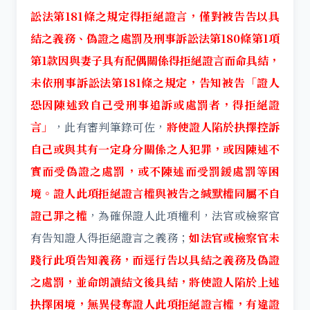
訟法第181條之規定得拒絕證言，僅對被告告以具
結之義務、偽證之處罰及刑事訴訟法第180條第1項
第1款因與妻子具有配偶關係得拒絕證言而命具結，
未依刑事訴訟法第181條之規定，告知被告「證人
恐因陳述致自己受刑事追訴或處罰者，得拒絕證
言」
，此有審判筆錄可佐，
將使證人陷於抉擇控訴
自己或與其有一定身分關係之人犯罪，或因陳述不
實而受偽證之處罰，或不陳述而受罰鍰處罰等困
境。證人此項拒絕證言權與被告之緘默權同屬不自
證己罪之權
，為確保證人此項權利，法官或檢察官
有告知證人得拒絕證言之義務；
如法官或檢察官未
踐行此項告知義務，而逕行告以具結之義務及偽證
之處罰，並命朗讀結文後具結，將使證人陷於上述
抉擇困境，無異侵奪證人此項拒絕證言權，有違證