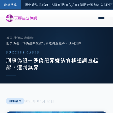
區-8/3(一) 現場免費法律諮詢~名額有限(❁´◡`❁) 請點此連結加入LIN
最新消息
首頁
›
律師成功案例
›
刑事偽證－涉偽證罪嫌法官移送調查起訴，獲判無罪
SUCCESS CASES
刑事偽證－涉偽證罪嫌法官移送調查起
訴，獲判無罪
2021 年 07 月 12 日
刑事案件