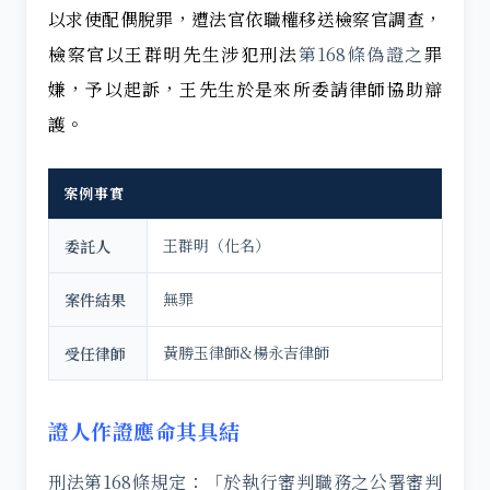
以求使配偶脫罪，遭法官依職權移送檢察官調查，
檢察官以王群明先生涉犯刑法
第168條
偽證
之
罪
嫌，予以起訴，王先生於是來所委請律師協助辯
護。
案例事實
王群明（化名）
委託人
無罪
案件結果
黃勝玉律師&楊永吉律師
受任律師
證人作證應命其具結
刑法第168條規定：「於執行審判職務之公署審判