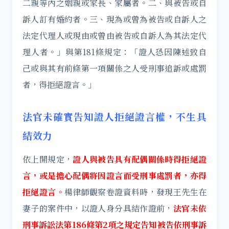
二親等內之姻親或家長、家屬者。二、與被告或自
訴人訂有婚約者。三、現為或曾為被告或自訴人之
法定代理人或現由或曾由被告或自訴人為其法定代
理人者。」與第181條規定：「證人恐因陳述致自
己或與其有前條第一項關係之人受刑事追訴或處罰
者，得拒絕證言。」
法官未確實告知證人拒絕證言權，不生具
結效力
依上開規定，
證人與被告具有配偶關係時得拒絕證
言，或是擔心配偶將因證言而受刑事處罰者，亦得
拒絕證言
。
楊律師觀察卷證資料時，發現王先生在
妻子的案件中，以證人身分具結作證前，
法官未依
刑事訴訟法第186條第2項之規定告知被告依刑事訴