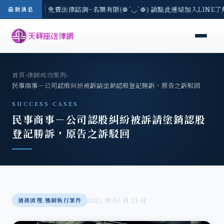
-8/3(一) 現場免費法律諮詢~名額有限(❁´◡`❁) 請點此連結加入LINE了
最新消息
首頁
›
律師成功案例
›
民事商事－公司認股糾紛被訴請塗銷認股登記勝訴，原告之訴駁回
SUCCESS CASES
民事商事－公司認股糾紛被訴請塗銷認股
登記勝訴，原告之訴駁回
2021 年 07 月 13 日
債務清理.強制執行案件