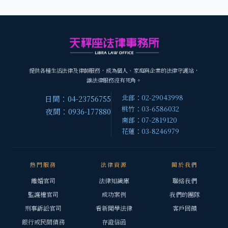
提供各種生活法律及律師服務，成為個人、家庭與企業的法律守護站，
讓法律服務沒有死角。
北部：02-29043998
日間：04-23756755
桃竹：03-6586032
夜間：0936-177880
南部：07-2819120
花蓮：03-8246979
熱門服務
法律資源
關於我們
離婚官司
法律知識庫
聯絡我們
監護權官司
成功案例
我們的團隊
刑事訴訟官司
看新聞學法律
客戶回饋
銀行或民間債務
存證信函