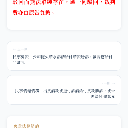
駁回而無法單純存在，應一同駁回，裁判
費亦由原告負擔。
← 上一則
民事勞資－公司拖欠薪水訴請給付薪資勝訴，被告應給付
11萬元
下一則 →
民事債權債務－出貨請款被拒付訴請給付貨款勝訴，被告
應給付45萬元
免費法律諮詢