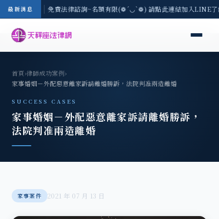
-8/3(一) 現場免費法律諮詢~名額有限(❁´◡`❁) 請點此連結加入LINE
最新消息
首頁
›
律師成功案例
›
家事婚姻－外配惡意離家訴請離婚勝訴，法院判准兩造離婚
SUCCESS CASES
家事婚姻－外配惡意離家訴請離婚勝訴，
法院判准兩造離婚
2021 年 07 月 13 日
家事案件