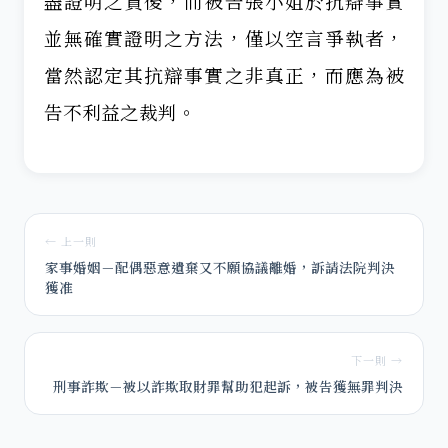
盡證明之責後，而被告張小姐於抗辯事實
並無確實證明之方法，僅以空言爭執者，
當然認定其抗辯事實之非真正，而應為被
告不利益之裁判。
← 上一則
家事婚姻－配偶惡意遺棄又不願協議離婚，訴請法院判決
獲准
下一則 →
刑事詐欺－被以詐欺取財罪幫助犯起訴，被告獲無罪判決