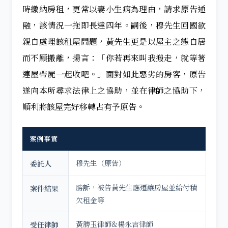
時繳納房租，更常以妻小生病為理由，請求原告通
融，該情況一拖即長達四年。
嗣後，穆先生回國欲
親自處理該租屋問題，黃先生更是以屋主之態自居
而不願搬離，揚言：「你若再來叫我搬走，就等著
連屋帶屍一起收吧。」
面對如此惡劣的房客，原告
遂向本所尋求法律上之協助，並在律師之協助下，
順利將該屋完好移轉占有予原告。
案例事實
穆先生（原告）
委託人
勝訴，被告黃先生應遷讓房屋並給付積
案件結果
欠租金等
黃勝玉律師&楊永吉律師
受任律師