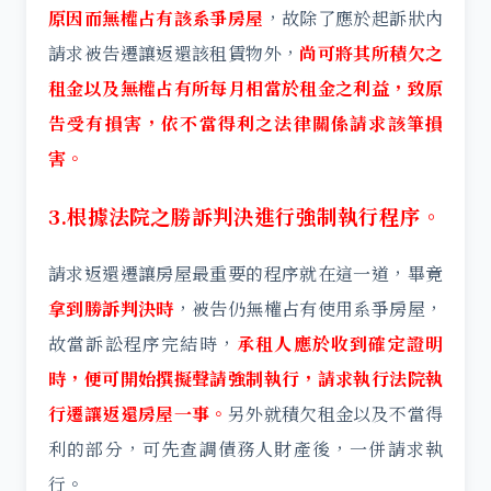
原因而無權占有該系爭房屋
，故除了應於起訴狀內
請求被告遷讓返還該租賃物外，
尚可將其所積欠之
租金以及無權占有所每月相當於租金之利益，致原
告受有損害，依不當得利之法律關係請求該筆損
害。
3.根據法院之勝訴判決進行強制執行程序。
請求返還遷讓房屋最重要的程序就在這一道，畢竟
拿到勝訴判決時
，被告仍無權占有使用系爭房屋，
故當訴訟程序完結時，
承租人應於收到確定證明
時，便可開始撰擬聲請強制執行，請求執行法院執
行遷讓返還房屋一事。
另外就積欠租金以及不當得
利的部分，可先查調債務人財產後，一併請求執
行。