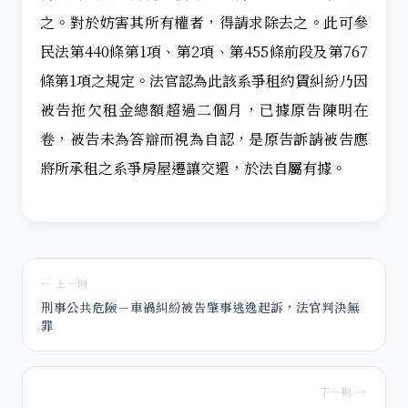
之。對於妨害其所有權者，得請求除去之。此可參
民法第
440
條第
1
項、第
2
項、第
455
條前段及第
767
條第
1
項之規定。法官認為此該系爭租約賃糾紛乃因
被告拖欠租金總額超過二個月，已據原告陳明在
卷，被告未為答辯而視為自認，是原告訴請被告應
將所承租之系爭房屋遷讓交還，於法自屬有據。
← 上一則
刑事公共危險－車禍糾紛被告肇事逃逸起訴，法官判決無
罪
下一則 →