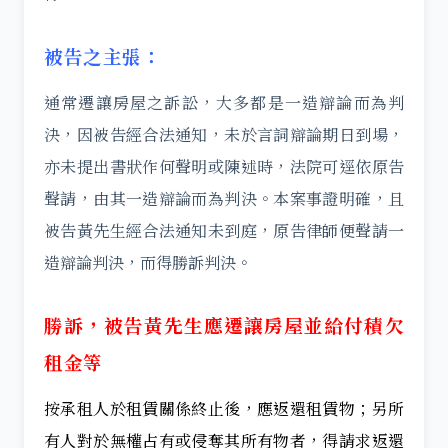
被告之主張：
通常遷讓房屋之訴訟，大多都是一造辯論而為判
決，因被告經合法通知，未於言詞辯論期日到場，
亦未提出書狀作何聲明或陳述時，法院可逕依原告
聲請，由其一造辯論而為判決。本案事證明確，且
被告黃先生經合法通知未到庭，原告律師便聲請一
造辯論判決，而得勝訴判決。
勝訴，被告黃先生應遷讓房屋並給付積欠
租金等
按承租人於租賃關係終止後，應返還租賃物；另所
有人對於無權占有或侵奪其所有物者，得請求返還