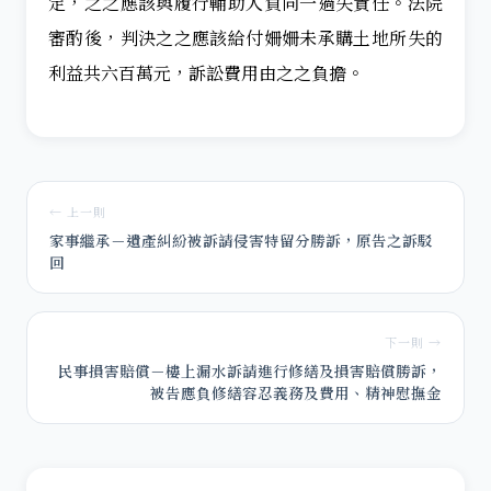
定，之之應該與履行輔助人負同一過失責任。法院
審酌後，判決之之應該給付姍姍未承購土地所失的
利益共六百萬元，訴訟費用由之之負擔。
← 上一則
家事繼承－遺產糾紛被訴請侵害特留分勝訴，原告之訴駁
回
下一則 →
民事損害賠償－樓上漏水訴請進行修繕及損害賠償勝訴，
被告應負修繕容忍義務及費用、精神慰撫金