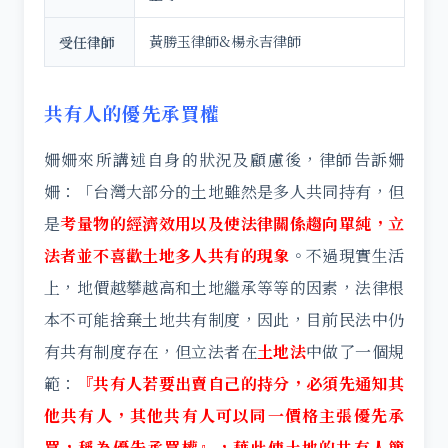
黃勝玉律師&楊永吉律師
受任律師
共有人的優先承買權
姍姍來所講述自身的狀況及顧慮後，律師告訴姍
姍：「台灣大部分的土地雖然是多人共同持有，但
是
考量物的經濟效用以及使法律關係趨向單純，立
法者並不喜歡土地多人共有的現象
。不過現實生活
上，地價越攀越高和土地繼承等等的因素，法律根
本不可能捨棄土地共有制度，因此，目前民法中仍
有共有制度存在，但立法者在
土地法
中做了一個規
範：
『共有人若要出賣自己的持分，必須先通知其
他共有人，其他共有人可以同一價格主張優先承
買，稱為優先承買權』
，藉此使土地的共有人簡