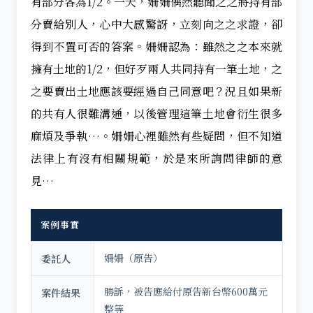
有部分各為1/2。一天，姍姍偶然聽聞之之將持有部
分賣給別人，心中大感驚訝，立刻向之之求證，卻
得到不置可否的答案。姍姍認為：雖然之之本來就
擁有土地的1/2，但好歹兩人共同持有一筆土地，之
之要賣出土地應該要經過自己同意吧？況且如果新
的共有人很難溝通，以後管理這筆土地會衍生很多
麻煩及爭執…。姍姍心裡雖然有些疑問，但不知道
法律上有沒有相關規範，於是來所詢問律師的意
見…
案例事實
姍姍（原告）
委託人
勝訴，被告應給付原告新台幣600萬元
案件結果
整等