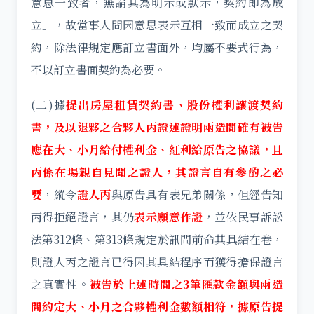
意思一致者，無論其為明示或默示，契約即為成
立」，故當事人間因意思表示互相一致而成立之契
約，除法律規定應訂立書面外，均屬不要式行為，
不以訂立書面契約為必要。
(二)據
提出房屋租賃契約書、股份權利讓渡契約
書，及以退夥之合夥人丙證述證明兩造間確有被告
應在大、小月給付權利金、紅利給原告之協議，且
丙係在場親自見聞之證人，其證言自有參酌之必
要
，縱令
證人丙
與原告具有表兄弟關係，但經告知
丙得拒絕證言，其仍
表示願意作證
，並依民事訴訟
法第312條、第313條規定於訊問前命其具結在卷，
則證人丙之證言已得因其具結程序而獲得擔保證言
之真實性。
被告於上述時間之3筆匯款金額與兩造
間約定大、小月之合夥權利金數額相符，據原告提