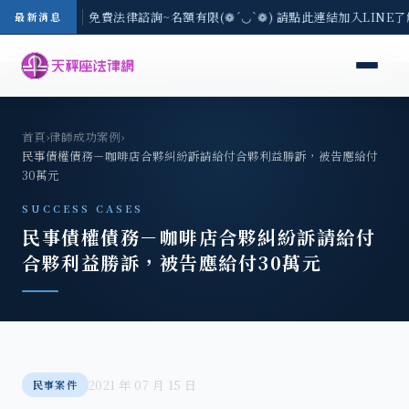
-8/3(一) 現場免費法律諮詢~名額有限(❁´◡`❁) 請點此連結加入LINE
最新消息
首頁
›
律師成功案例
›
民事債權債務－咖啡店合夥糾紛訴請給付合夥利益勝訴，被告應給付
30萬元
SUCCESS CASES
民事債權債務－咖啡店合夥糾紛訴請給付
合夥利益勝訴，被告應給付30萬元
2021 年 07 月 15 日
民事案件