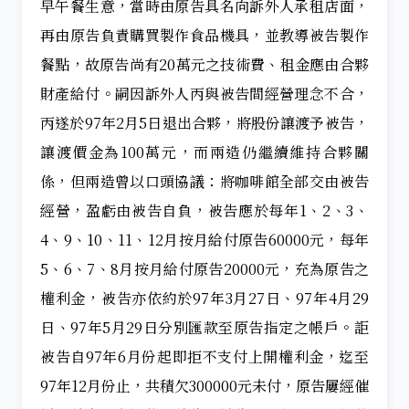
早午餐生意，當時由原告具名向訴外人承租店面，
再由原告負責購買製作食品機具，並教導被告製作
餐點，故原告尚有20萬元之技術費、租金應由合夥
財產給付。嗣因訴外人丙與被告間經營理念不合，
丙遂於97年2月5日退出合夥，將股份讓渡予被告，
讓渡價金為100萬元，而兩造仍繼續維持合夥關
係，但兩造曾以口頭協議：將咖啡館全部交由被告
經營，盈虧由被告自負，被告應於每年1、2、3、
4、9、10、11、12月按月給付原告60000元，每年
5、6、7、8月按月給付原告20000元，充為原告之
權利金，被告亦依約於97年3月27日、97年4月29
日、97年5月29日分別匯款至原告指定之帳戶。詎
被告自97年6月份起即拒不支付上開權利金，迄至
97年12月份止，共積欠300000元未付，原告屢經催