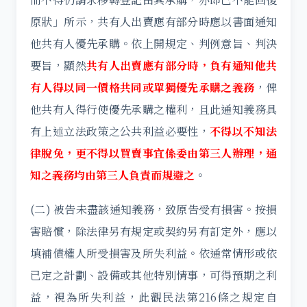
原狀」所示，共有人出賣應有部分時應以書面通知
他共有人優先承購。依上開規定、判例意旨、判決
要旨，顯然
共有人出賣應有部分
時，負有通知他共
有人得以同一價格共同或單獨優先承購之義務
，俾
他共有人得行使優先承購之權利，且此通知義務具
有上述立法政策之公共利益必要性，
不得以不知法
律脫免，更不得以買賣事宜係委由第三人辦理，通
知之
義務均由第三人負責而規避之
。
(二) 被告未盡該通知義務，致原告受有損害。按損
害賠償，除法律另有規定或契約另有訂定外，應以
填補債權人所受損害及所失利益。依通常情形或依
已定之計劃、設備或其他特別情事，可得預期之利
益，視為所失利益，此觀民法第216條之規定自