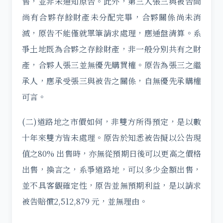
售，並非未通知原告。此外，第三人張三與被告間
尚有合夥存餘財產未分配完畢，合夥關係尚未消
滅，原告不能僅就單筆請求處理，應通盤清算。系
爭土地既為合夥之存餘財產，非一般分別共有之財
產，合夥人張三並無優先購買權。原告為張三之繼
承人，應承受張三與被告之關係，自無優先承購權
可言。
(二)道路地之市價如何，非雙方所得預定，是以數
十年來雙方皆未處理。原告於知悉被告擬以公告現
值之80% 出售時，亦無從預期日後可以更高之價格
出售，換言之，系爭道路地，可以多少金額出售，
並不具客觀確定性，原告並無預期利益，是以請求
被告賠償2,512,879 元，並無理由。