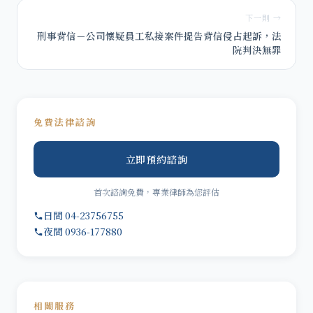
下一則 →
刑事背信－公司懷疑員工私接案件提告背信侵占起訴，法
院判決無罪
免費法律諮詢
立即預約諮詢
首次諮詢免費，專業律師為您評估
日間 04-23756755
夜間 0936-177880
相關服務