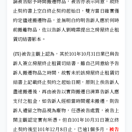
請被告給予時間搬遷物品，被告亦表示同意，故終
止契約書上空白終止契約起始日，雙方當日確實僅
約定儘速搬遷物品，並無明白約明告訴人應於何時
前搬離物品，佐以告訴人劉曉霖提出之房屋終止租
賃切結書影本。
(四)被告主觀上認為，其於101年10月31日業已與告
訴人簽立房屋終止租賃切結書，雖自己同意給予告
訴人搬遷物品之時間，故暫未於該房屋終止租賃切
結書上記載終止契約之起始日期，原則上俟告訴人
盡速搬遷後，再由被告以實際搬遷日清算告訴人應
支付之租金，如告訴人經相當時間遲未搬遷，則告
訴人遺留之物品視為廢物，任憑被告處置，被告上
開主觀認定實有所憑。但自101年10月31日簽立終
止契約後至101年12月8日止，已逾1個多月，
被告