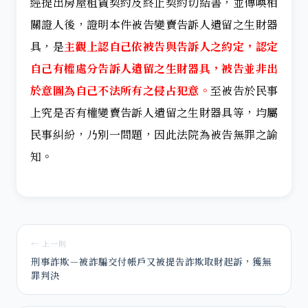
經提出房屋租賃契約及終止契約切結書，並傳喚相
關證人後，證明本件被告變賣告訴人遺留之生財器
具，是
主觀上認自己依被告與告訴人之約定，認定
自己有權處分告訴人遺留之生財器具，被告並非出
於意圖為自己不法所有之侵占犯意。
至被告於民事
上究是否有權變賣告訴人遺留之生財器具等，均屬
民事糾紛，乃別一問題，因此法院為被告無罪之諭
知。
← 上一則
刑事詐欺－被詐騙交付帳戶又被提告詐欺取財起訴，獲無
罪判決