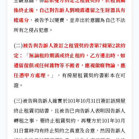
主觀意圖，係
認依雙方約定之租賃契約，於租賃關
係終止後，自己對告訴人劉曉霖遺留之生財器具有
權處分
，被告予以變賣，並非出於意圖為自己不法
所有之侵占犯意。
(二)
被告與告訴人簽訂之租賃契約書第7條第2款約
定
：「無論租約期滿或終止租約，乙方遷出時，如
遺留傢俱或任何雜物等不搬者，應視做廢物論，應
任憑甲方處理。」
，有房屋租賃契約書影本在可
證。
(三)被告與告訴人確實於101年10月31日簽訂該房屋
終止租賃切結書，且被告已向告訴人表明因告訴人
轉租之事，要終止租賃契約，再雙方於101年10月
31日當時均有終止契約之真意及合意，然因告訴人