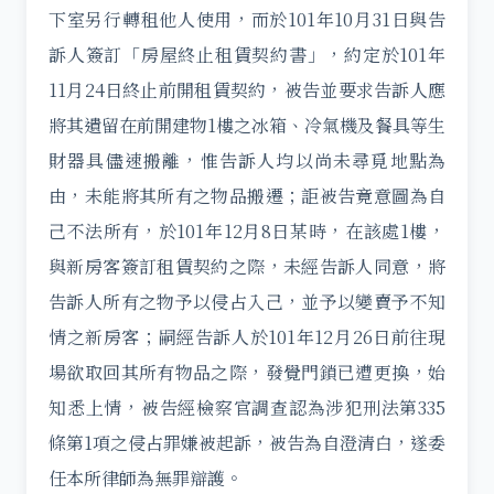
下室另行轉租他人使用，而於101年10月31日與告
訴人簽訂「房屋終止租賃契約書」，約定於101年
11月24日終止前開租賃契約，被告並要求告訴人應
將其遺留在前開建物1樓之冰箱、冷氣機及餐具等生
財器具儘速搬離，惟告訴人均以尚未尋覓地點為
由，未能將其所有之物品搬遷；詎被告竟意圖為自
己不法所有，於101年12月8日某時，在該處1樓，
與新房客簽訂租賃契約之際，未經告訴人同意，將
告訴人所有之物予以侵占入己，並予以變賣予不知
情之新房客；嗣經告訴人於101年12月26日前往現
場欲取回其所有物品之際，發覺門鎖已遭更換，始
知悉上情，被告經檢察官調查認為涉犯刑法第335
條第1項之侵占罪嫌被起訴，被告為自澄清白，遂委
任本所律師為無罪辯護。