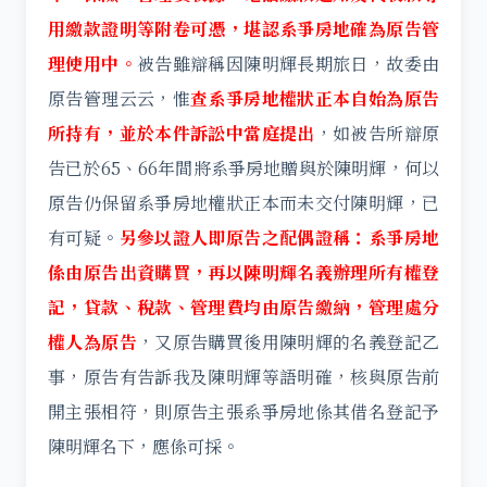
用繳款證明等附卷可憑，堪認系爭房地確為原告管
理使用中。
被告雖辯稱因陳明輝長期旅日，故委由
原告管理云云，惟
查系爭房地權狀正本自始為原告
所持有，並於本件訴訟中當庭提出
，如被告所辯原
告已於65、66年間將系爭房地贈與於陳明輝，何以
原告仍保留系爭房地權狀正本而未交付陳明輝，已
有可疑。
另參以證人即原告之配偶證稱：系爭房地
係由原告出資購買，再以陳明輝名義辦理所有權登
記，貸款、稅款、管理費均由原告繳納，管理處分
權人為原告
，又原告購買後用陳明輝的名義登記乙
事，原告有告訴我及陳明輝等語明確，核與原告前
開主張相符，則原告主張系爭房地係其借名登記予
陳明輝名下，應係可採。