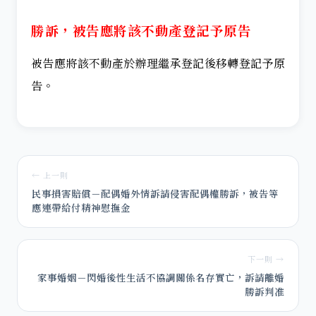
勝訴，被告應將該不動產登記予原告
被告應將該不動產於辦理繼承登記後移轉登記予原
告。
← 上一則
民事損害賠償－配偶婚外情訴請侵害配偶權勝訴，被告等
應連帶給付精神慰撫金
下一則 →
家事婚姻－閃婚後性生活不協調關係名存實亡，訴請離婚
勝訴判准