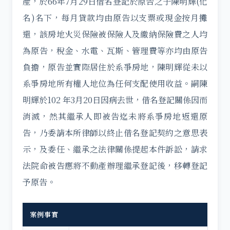
產，於66年7月29日借名登記於原告之子陳明輝(化
名)名下，每月貸款均由原告以支票或現金按月攤
還，該房地火災保險被保險人及繳納保險費之人均
為原告，稅金、水電、瓦斯、管理費等亦均由原告
負擔，原告並實際居住於系爭房地，陳明輝從未以
系爭房地所有權人地位為任何支配使用收益。嗣陳
明輝於102 年3月20日因病去世，借名登記關係因而
消滅，然其繼承人即被告迄未將系爭房地返還原
告，乃委請本所律師以終止借名登記契約之意思表
示，及委任、繼承之法律關係提起本件訴訟，請求
法院命被告應將不動產辦理繼承登記後，移轉登記
予原告。
案例事實