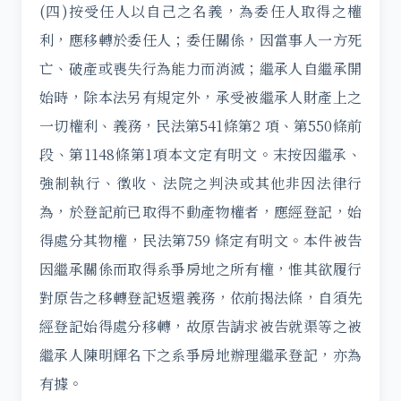
(四)按受任人以自己之名義，為委任人取得之權
利，應移轉於委任人；委任關係，因當事人一方死
亡、破產或喪失行為能力而消滅；繼承人自繼承開
始時，除本法另有規定外，承受被繼承人財產上之
一切權利、義務，民法第541條第2 項、第550條前
段、第1148條第1項本文定有明文。末按因繼承、
強制執行、徵收、法院之判決或其他非因法律行
為，於登記前已取得不動產物權者，應經登記，始
得處分其物權，民法第759 條定有明文。本件被告
因繼承關係而取得系爭房地之所有權，惟其欲履行
對原告之移轉登記返還義務，依前揭法條，自須先
經登記始得處分移轉，故原告請求被告就渠等之被
繼承人陳明輝名下之系爭房地辦理繼承登記，亦為
有據。