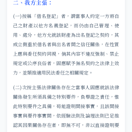
二、我方主張：
(一)按稱「借名登記」者，謂當事人約定一方將自
己之財產以他方名義登記，而仍由自己管理、使
用、處分，他方允就該財產為出名登記之契約，其
成立側重於借名者與出名者間之信任關係，在性質
上應與委任契約同視，倘其內容不違反強制、禁止
規定或公序良俗者，固應賦予無名契約之法律上效
力，並類推適用民法委任之相關規定。
(二)次按主張法律關係存在之當事人固應就該法律
關係發生所須具備之特別要件，負舉證之責任，惟
此特別要件之具備，茍能證明間接事實，且該間接
事實與要件事實間，依經驗法則及論理法則已足推
認其因果關係存在者，即無不可，非以直接證明要