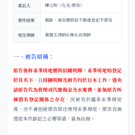
陳立明（化名/原告）
委託人
勝訴，被告應將該不動產登記予原告
案件結果
黃勝玉律師&楊永吉律師
受任律師
一、被告辯稱：
原告係將系爭房地贈與給陳明輝，系爭房地始登記
於其名下
，且
因陳明輝及被告均於日本工作，遂央
請原告代為管理或代繳稅金及水電費，並無原告所
稱借名登記關係之存在
，況被告於繼承系爭房地
後，亦不會拒絕原告居住使用系爭房地，原告自無
提起本件訴訟之必要等語，資為抗辯。