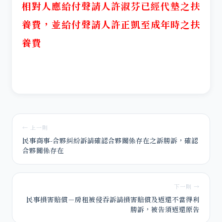
相對人應給付聲請人許淑芬已經代墊之扶
養費，並給付聲請人許正凱至成年時之扶
養費
← 上一則
民事商事-合夥糾紛訴請確認合夥關係存在之訴勝訴，確認
合夥關係存在
下一則 →
民事損害賠償－房租被侵吞訴請損害賠償及返還不當得利
勝訴，被告須返還原告