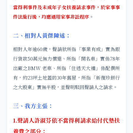
當得利事件及未成年子女扶養請求事件，於家事事
件法施行後，均應適用家事非訟程序
。
二、相對人黃傑陳述：
相對人年逾60歲，聲請狀所指「事業有成」實為銀
行貸款50萬元無力償還、所指「開名車」實係78年
出廠之BMW 老車、所指「住透天大樓」係配偶所
有，約23坪土地蓋的30年舊屋，所指「新復珍餅行
之大股東」實無半股，並聲明駁回聲請人之請求。
三、我方主張：
1.聲請人許淑芬依不當得利請求給付代墊扶
養費之部分：