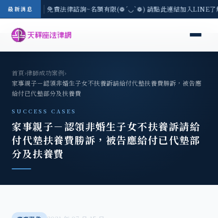
-8/3(一) 現場免費法律諮詢~名額有限(❁´◡`❁) 請點此連結加入LINE了
最新消息
首頁
›
律師成功案例
›
家事親子－認領非婚生子女不扶養訴請給付代墊扶養費勝訴，被告應
給付已代墊部分及扶養費
SUCCESS CASES
家事親子－認領非婚生子女不扶養訴請給
付代墊扶養費勝訴，被告應給付已代墊部
分及扶養費