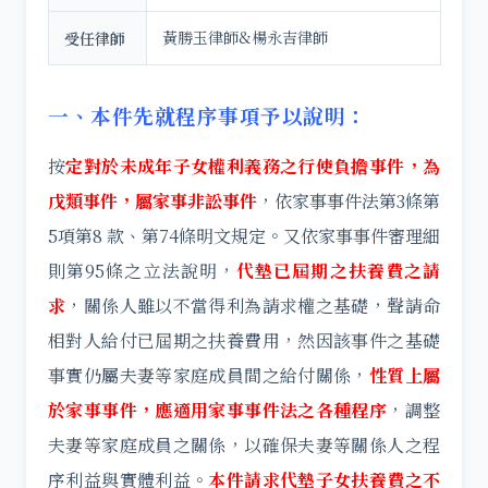
黃勝玉律師&楊永吉律師
受任律師
一、本件先就程序事項予以說明：
按
定對於未成年子女權利義務之行使負擔事件，為
戊類事件，屬家事非訟事件
，依家事事件法第3條第
5項第8 款、第74條明文規定。又依家事事件審理細
則第95條之立法說明，
代墊已屆期之扶養費之請
求
，關係人雖以不當得利為請求權之基礎，聲請命
相對人給付已屆期之扶養費用，然因該事件之基礎
事實仍屬夫妻等家庭成員間之給付關係，
性質上屬
於家事事件，應適用家事事件法之各種程序
，調整
夫妻等家庭成員之關係，以確保夫妻等關係人之程
序利益與實體利益。
本件請求代墊子女扶養費之不