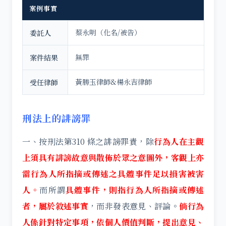
案例事實
蔡永明（化名/被告）
委託人
無罪
案件結果
黃勝玉律師&楊永吉律師
受任律師
刑法上的誹謗罪
一、按刑法第310 條之誹謗罪責，除
行為人在主觀
上須具有誹謗故意與散佈於眾之意圖外，客觀上亦
需行為人所指摘或傳述之具體事件足以損害被害
人。
而所謂
具體事件，則指行為人所指摘或傳述
者，屬於敘述事實
，而非發表意見、評論。
倘行為
人係針對特定事項，依個人價值判斷，提出意見、