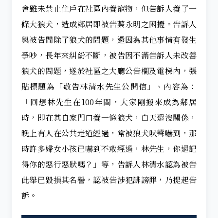
會雖未禁止住戶在社區內養寵物，但告訴人養了一
條大狼犬，造成鄰居即被告蔡永明之困擾。告訴人
與被告間除了狼犬的問題，還因為其他事情有發生
爭吵，長年來糾紛不斷，被告因不滿告訴人未改善
狼犬的問題，遂於社區之大廳公告欄及電梯內，張
貼標題為「敬告林清水先生公開信」、內容為：
「回想林先生在100年間，大家剛搬來成為鄰居
時，即在其自家門口養一條狼犬，白天還沒關係，
晚上有人在公共走道經過，常被狼犬吠聲嚇到，那
時許多婦女小孩已嚇到不敢經過，林先生，你還記
得你的惡行惡狀嗎？」等，告訴人林清水認為被告
此舉已毀損其名譽，認被告涉犯誹謗罪，乃提起告
訴。