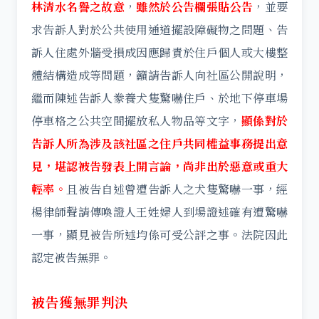
林清水名譽之故意
，
雖然於公告欄張貼公告
，並要
求告訴人對於公共使用通道擺設障礙物之問題、告
訴人住處外牆受損成因應歸責於住戶個人或大樓整
體結構造成等問題，籲請告訴人向社區公開說明，
繼而陳述告訴人豢養犬隻驚嚇住戶、於地下停車場
停車格之公共空間擺放私人物品等文字，
顯係對於
告訴人所為涉及該社區之住戶共同權益事務提出意
見，堪認被告發表上開言論，尚非出於惡意或重大
輕率。
且被告自述曾遭告訴人之犬隻驚嚇一事，經
楊律師聲請傳喚證人王姓婦人到場證述確有遭驚嚇
一事，顯見被告所述均係可受公評之事。法院因此
認定被告無罪。
被告獲無罪判決