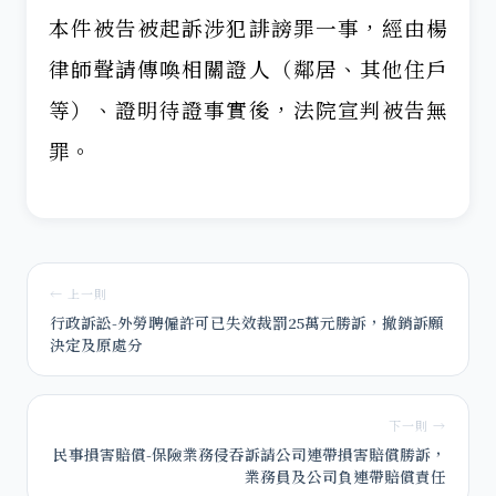
本件被告被起訴涉犯誹謗罪一事，經由楊
律師聲請傳喚相關證人（鄰居、其他住戶
等）、證明待證事實後，法院宣判被告無
罪。
← 上一則
行政訴訟-外勞聘僱許可已失效裁罰25萬元勝訴，撤銷訴願
決定及原處分
下一則 →
民事損害賠償-保險業務侵吞訴請公司連帶損害賠償勝訴，
業務員及公司負連帶賠償責任