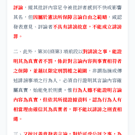
評論
，縱其批評內容足令被批評者感到不快或影響
其名，但
因屬於憲法所保障言論自由之範疇
，咸認
發表意見、評論者
不具有誹謗故意，不能成立誹謗
罪。
二、此外，第301條第3 項前段以
對誹謗之事，能證
明其為真實者不罰，係針對言論內容與事實相符者
之保障，並藉以限定刑罰權之範圍
，非謂指摘或傳
述誹謗事項之行為人，必須自行證明其言論內容確
屬真實，始能免於刑責。惟
行為人雖不能證明言論
內容為真實，但依其所提證據資料，認為行為人有
相當理由確信其為真實者，即不能以誹謗之刑責相
繩。
三、
又按以善意發表言論，對於可受公評之事，為