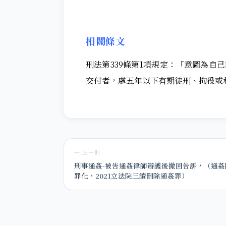
相關條文
刑法第339條第1項規定：「意圖為自
交付者，處五年以下有期徒刑、拘役或
← 上一則
刑事通姦-被告通姦律師辯護後撤回告訴，（通姦
罪化，2021立法院三讀刪除通姦罪）