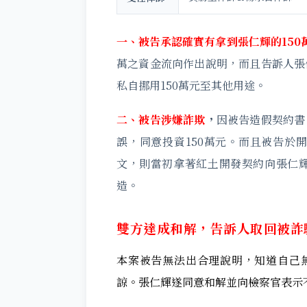
一、被告承認確實有拿到張仁輝的150
萬之資金流向作出說明，而且告訴人張
私自挪用150萬元至其他用途。
二、被告涉嫌詐欺
，
因被告造假契約書
誤，同意投資150萬元。而且被告於
文，則當初拿著紅土開發契約向張仁
造。
雙方達成和解，告訴人取回被詐騙
本案被告無法出合理說明，知道自己無
諒。張仁輝遂同意和解並向檢察官表示