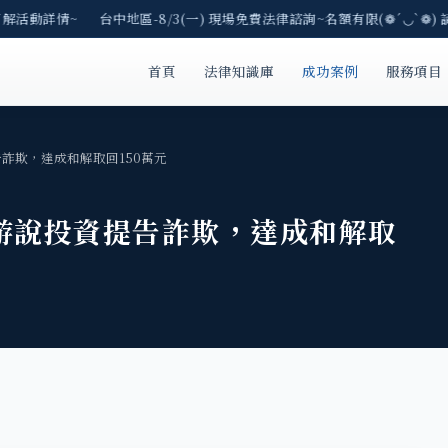
解活動詳情~ 台中地區-8/3(一) 現場免費法律諮詢~名額有限(❁´◡`❁) 
首頁
法律知識庫
成功案例
服務項目
詐欺，達成和解取回150萬元
游說投資提告詐欺，達成和解取