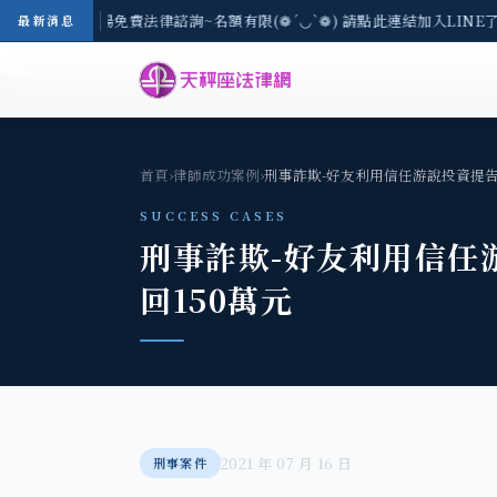
-8/3(一) 現場免費法律諮詢~名額有限(❁´◡`❁) 請點此連結加入LINE了
最新消息
首頁
›
律師成功案例
›
刑事詐欺-好友利用信任游說投資提告
SUCCESS CASES
刑事詐欺-好友利用信任
回150萬元
2021 年 07 月 16 日
刑事案件