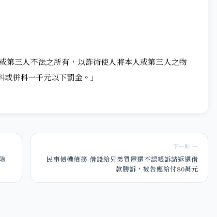
己或第三人不法之所有，以詐術使人將本人或第三人之物
科或併科一千元以下罰金。」
下一則 →
除
民事債權債務-借錢給兄弟買屋還不認帳訴請返還借
款勝訴，被告應給付80萬元