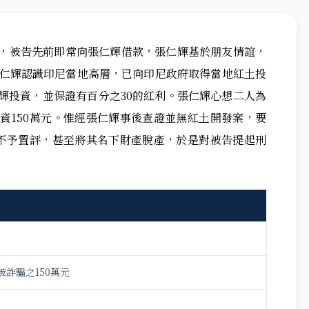
，被告先前即常向張仁輝借款，張仁輝基於朋友情誼，
張仁輝認識印尼當地高層，已向印尼政府取得當地紅土投
輝投資，並保證有百分之30的紅利。張仁輝心想二人為
資150萬元。惟經張仁輝事後查證並無紅土開發案，要
均不予置評，甚至將其名下財產脫產，於是對被告提起刑
詐騙之150萬元