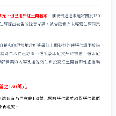
萬元，但已用於紅土開發案。
惟被告遲遲未能將關於150
仁輝提出被告的錄音光碟，被告確實有未經張仁輝同意
自稱和印尼當地政府簽署紅土開發契約使張仁輝限於錯
開庭時自承自己亦看不懂系爭印尼文契約書也不懂印尼
輝解釋契約內容及遊說張仁輝投資紅土開發即係虛捏編
之150萬元
法卸責乃同意將150萬元還給張仁輝並取得張仁輝原
不再追究。