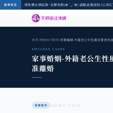
區-8/3(一) 現場免費法律諮詢~名額有限(❁´◡`❁) 請點此連結加入LINE
最新消息
首頁
›
律師成功案例
›
家事婚姻-外籍老公生性風流愛泡夜
SUCCESS CASES
家事婚姻-外籍老公生性
准離婚
2021 年 07 月 19 日
家事案件