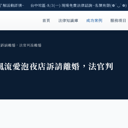
了解活動詳情~ 台中地區-8/3(一) 現場免費法律諮詢~名額有限(❁´◡`❁)
首頁
法律知識庫
成功案例
服務項目
店訴請離婚，法官判准離婚
風流愛泡夜店訴請離婚，法官判