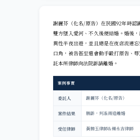
謝麗芬（化名/原告）在民國92年時認
雙方墜入愛河、不久後便結婚。婚後，
異性半夜出遊，並且總是在夜店流連忘
口角，被告甚至還會動手毆打原告、辱
託本所律師向法院訴請離婚。
案例事實
謝麗芬（化名/原告）
委託人
勝訴，判准兩造離婚
案件結果
黃勝玉律師&楊永吉律師
受任律師