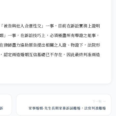
「被告與他人合意性交」一事，目前在訴訟實務上證明
姻」一事，在訴訟技巧上，必須極盡所有舉證之能事，
在律師盡力協助原告提出相關之人證、物證下，法院形
，認定兩造婚姻互信基礎已不存在，因此最終判准兩造
下一則 →
訴
家事婚姻-先生長期家暴訴請離婚，法官判准離婚