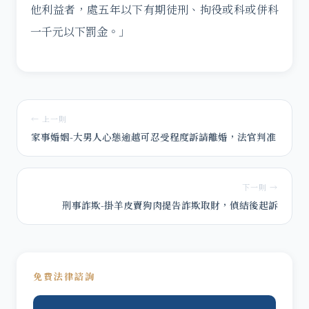
他利益者，處五年以下有期徒刑、拘役或科或併科
一千元以下罰金。」
← 上一則
家事婚姻-大男人心態逾越可忍受程度訴請離婚，法官判准
下一則 →
刑事詐欺-掛羊皮賣狗肉提告詐欺取財，偵結後起訴
免費法律諮詢