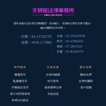
提供各種生活法律及律師服務，成為個人、家庭與企業的法律守護站，
讓法律服務沒有死角。
北部：02-29043998
日間：04-23756755
桃竹：03-6586032
夜間：0936-177880
南部：07-2819120
花蓮：03-8246979
熱門服務
法律資源
關於我們
離婚官司
法律知識庫
聯絡我們
監護權官司
成功案例
我們的團隊
刑事訴訟官司
看新聞學法律
客戶回饋
銀行或民間債務
存證信函
車禍糾紛訴訟