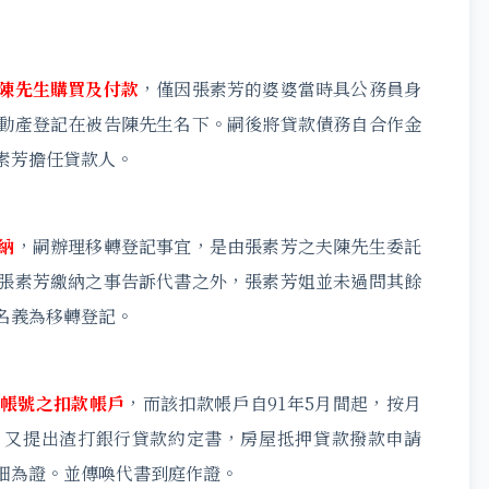
陳先生購買及付款
，僅因張素芳的婆婆當時具公務員身
動產登記在被告陳先生名下。嗣後將貸款債務自合作金
素芳擔任貸款人。
納
，嗣辦理移轉登記事宜，是由張素芳之夫陳先生委託
張素芳繳納之事告訴代書之外，張素芳姐並未過問其餘
名義為移轉登記。
帳號之扣款帳戶
，而該扣款帳戶自91年5月間起，按月
。又提出渣打銀行貸款約定書，房屋抵押貸款撥款申請
細為證。並傳喚代書到庭作證。