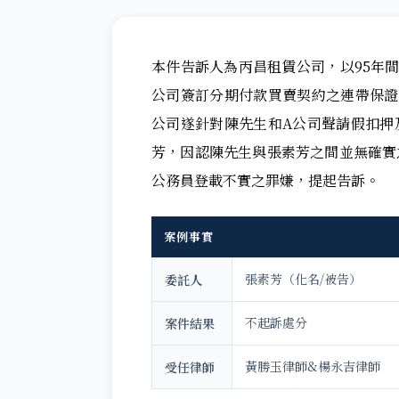
本件告訴人為丙昌租賃公司，以95年
公司簽訂分期付款買賣契約之連帶保證
公司遂針對陳先生和A公司聲請假扣押
芳，因認陳先生與張素芳之間並無確實
公務員登載不實之罪嫌，提起告訴。
案例事實
張素芳（化名/被告）
委託人
不起訴處分
案件結果
黃勝玉律師&楊永吉律師
受任律師