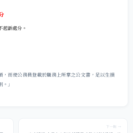
分
不起訴處分。
事項，而使公務員登載於職務上所掌之公文書，足以生損
刑。」
下一則 →