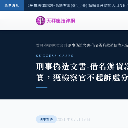
-8/3(一) 現場免費法律諮詢~名額有限(❁´◡`❁) 請點此連結加入LINE
最新消息
首頁
›
律師成功案例
›
刑事偽造文書-借名辦貸款被債權人
SUCCESS CASES
刑事偽造文書-借名辦貸
實，獲檢察官不起訴處
2021 年 07 月 19 日
刑事案件