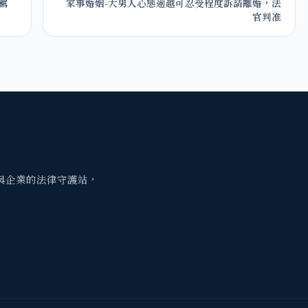
羈
家事婚姻-大男人心態逾越可忍受程度訴請離婚，法
官判准
與企業的法律守護站，