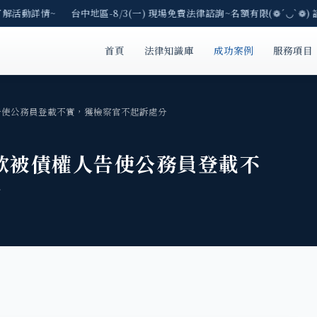
了解活動詳情~ 台中地區-8/3(一) 現場免費法律諮詢~名額有限(❁´◡`❁) 
首頁
法律知識庫
成功案例
服務項目
告使公務員登載不實，獲檢察官不起訴處分
款被債權人告使公務員登載不
分