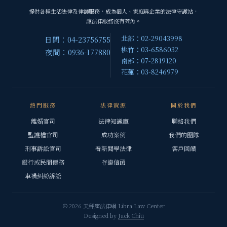
提供各種生活法律及律師服務，成為個人、家庭與企業的法律守護站，
讓法律服務沒有死角。
北部：02-29043998
日間：04-23756755
桃竹：03-6586032
夜間：0936-177880
南部：07-2819120
花蓮：03-8246979
熱門服務
法律資源
關於我們
離婚官司
法律知識庫
聯絡我們
監護權官司
成功案例
我們的團隊
刑事訴訟官司
看新聞學法律
客戶回饋
銀行或民間債務
存證信函
車禍糾紛訴訟
© 2026 天秤座法律網 Libra Law Center
Designed by
Jack Chiu