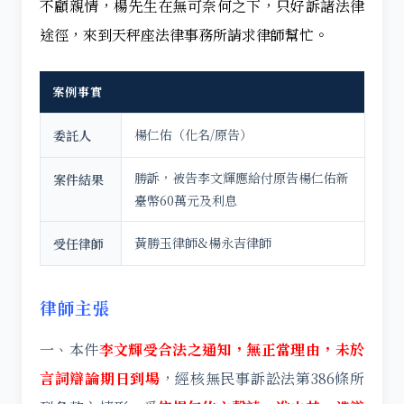
不顧親情，楊先生在無可奈何之下，只好訴諸法律
途徑，來到天秤座法律事務所請求律師幫忙。
案例事實
楊仁佑（化名/原告）
委託人
勝訴，被告李文輝應給付原告楊仁佑新
案件結果
臺幣60萬元及利息
黃勝玉律師&楊永吉律師
受任律師
律師主張
一、本件
李文輝受合法之通知，無正當理由，未於
言詞辯論期日到場
，經核無民事訴訟法第386條所