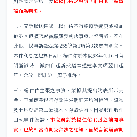
列各款之情形，爰
依楊仁佑之聲請，准由其一造辯
論而為判決。
二、又訴狀送達後，楊仁佑不得將原訴變更或追加
他訴。但擴張或減縮應受判決事項之聲明者，不在
此限，民事訴訟法第255條第1項第3款定有明文。
本件利息之起算日期，楊仁佑於本院98年4月6日言
詞辯論時，減縮自起訴狀繕本送達李文輝翌日起
算，合於上開規定，應予准許。
三、楊仁佑主張之事實，業據其提出附表所示支
票、華南商業銀行存款往來明細表暨對帳單、建物
及土地登記第二類謄本、存證信函、掛號郵件收件
回執等件為證，
李文輝對於楊仁佑主張之前開事
實，已於相當時期受合法之通知，而於言詞辯論期