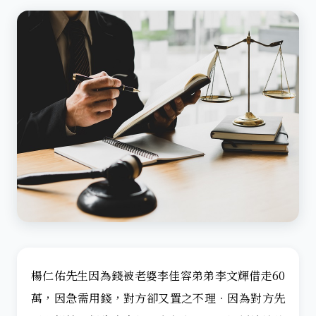
楊仁佑先生因為錢被老婆李佳容弟弟李文輝借走60
萬，因急需用錢，對方卻又置之不理．因為對方先