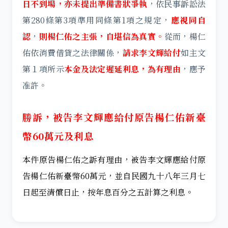
日不到場，亦未提出準備書狀爭執
，依民事訴訟法
第280條第3項準用同條第1項之規定，
應視同自
認
，
則楊仁佑之主張，自堪信為真實。
從而，楊仁
佑依消費借貸之法律關係，
請求李文輝給付
如主文
第１項所示
本金及法定遲延利息，為有理由
，應予
准許。
勝訴，被告李文輝應給付原告楊仁佑新臺
幣60萬元及利息
本件原告楊仁佑之訴有理由，被告李文輝應給付原
告楊仁佑新臺幣60萬元，並自民國九十八年三月七
日起至清償日止，按年息百分之五計算之利息。