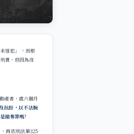
未遂犯」 ，而根
的刑責，但因為沒
之動產者，處六個月
及抗拒，以不法腕
算是搶奪罪嗎
?
，再依刑法第325