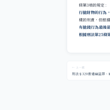
條第3項的規定 :
行搶財物的行為
樣的刑責，但根據
有搶錢行為最後
根據刑法第25條
← 上一篇
刑法§320普通竊盜罪、