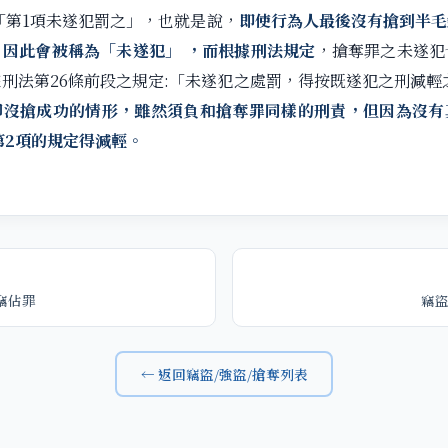
 「第1項未遂犯罰之」，也就是說，
即使行為人最後沒有搶到半毛
，因此會被稱為「未遂犯」
，而根據刑法規定
，搶奪罪之未遂犯
刑法第26條前段之規定:「未遂犯之處罰，得按既遂犯之刑減輕
卻沒搶成功的情形，雖然須負和搶奪罪同樣的刑責，但因為沒有
第2項的規定得減輕。
竊佔罪
竊
← 返回竊盜/強盜/搶奪列表