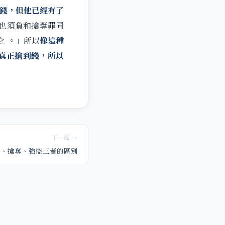
錢，但他已經有了
也須負和搶奪罪同
之 。」所以
像這種
真正搶到錢，所以
下一篇 →
盜、搶奪、強盜三者的區別