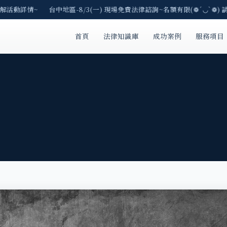
解活動詳情~ 台中地區-8/3(一) 現場免費法律諮詢~名額有限(❁´◡`❁) 
首頁
法律知識庫
成功案例
服務項目