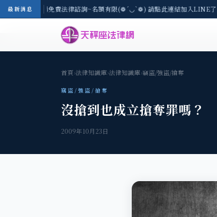
-8/3(一) 現場免費法律諮詢~名額有限(❁´◡`❁) 請點此連結加入LINE了
最新消息
首頁
›
法律知識庫
›
法律知識庫
›
竊盜/強盜/搶奪
竊盜/強盜/搶奪
沒搶到也成立搶奪罪嗎？
2009年10月23日