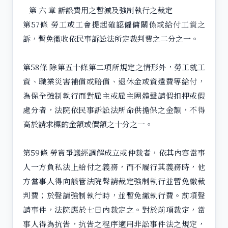
第 六 章 訴訟費用之暫減及強制執行之裁定
第57條 勞工或工會提起確認僱傭關係或給付工資之
訴，暫免徵收依民事訴訟法所定裁判費之二分之一。
第58條 除第五十條第二項所規定之情形外，勞工就工
資、職業災害補償或賠償、退休金或資遣費等給付，
為保全強制執行而對雇主或雇主團體聲請假扣押或假
處分者，法院依民事訴訟法所命供擔保之金額，不得
高於請求標的金額或價額之十分之一。
第59條 勞資爭議經調解成立或仲裁者，依其內容當事
人一方負私法上給付之義務，而不履行其義務時，他
方當事人得向該管法院聲請裁定強制執行並暫免繳裁
判費；於聲請強制執行時，並暫免繳執行費。前項聲
請事件，法院應於七日內裁定之。對於前項裁定，當
事人得為抗告，抗告之程序適用非訟事件法之規定，