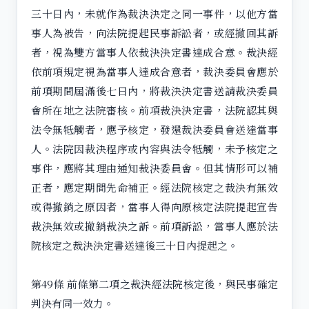
三十日內，未就作為裁決決定之同一事件，以他方當
事人為被告，向法院提起民事訴訟者，或經撤回其訴
者，視為雙方當事人依裁決決定書達成合意。裁決經
依前項規定視為當事人達成合意者，裁決委員會應於
前項期間屆滿後七日內，將裁決決定書送請裁決委員
會所在地之法院審核。前項裁決決定書，法院認其與
法令無牴觸者，應予核定，發還裁決委員會送達當事
人。法院因裁決程序或內容與法令牴觸，未予核定之
事件，應將其理由通知裁決委員會。但其情形可以補
正者，應定期間先命補正。經法院核定之裁決有無效
或得撤銷之原因者，當事人得向原核定法院提起宣告
裁決無效或撤銷裁決之訴。前項訴訟，當事人應於法
院核定之裁決決定書送達後三十日內提起之。
第49條 前條第二項之裁決經法院核定後，與民事確定
判決有同一效力。