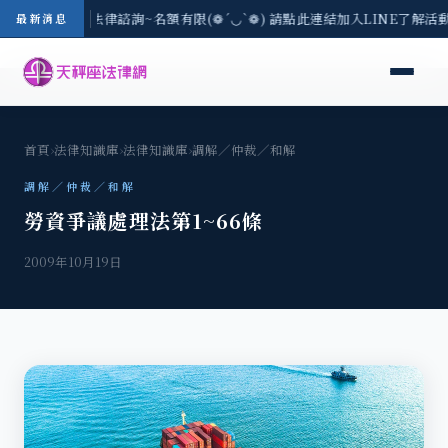
一) 現場免費法律諮詢~名額有限(❁´◡`❁) 請點此連結加入LINE了解活動詳
最新消息
首頁
›
法律知識庫
›
法律知識庫
›
調解／仲裁／和解
調解／仲裁／和解
勞資爭議處理法第1~66條
2009年10月19日