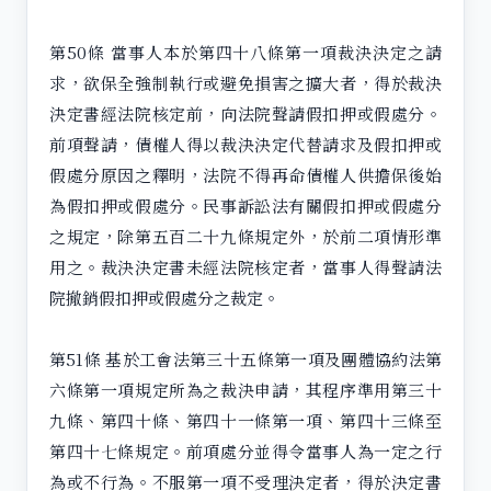
第50條 當事人本於第四十八條第一項裁決決定之請
求，欲保全強制執行或避免損害之擴大者，得於裁決
決定書經法院核定前，向法院聲請假扣押或假處分。
前項聲請，債權人得以裁決決定代替請求及假扣押或
假處分原因之釋明，法院不得再命債權人供擔保後始
為假扣押或假處分。民事訴訟法有關假扣押或假處分
之規定，除第五百二十九條規定外，於前二項情形準
用之。裁決決定書未經法院核定者，當事人得聲請法
院撤銷假扣押或假處分之裁定。
第51條 基於工會法第三十五條第一項及團體協約法第
六條第一項規定所為之裁決申請，其程序準用第三十
九條、第四十條、第四十一條第一項、第四十三條至
第四十七條規定。前項處分並得令當事人為一定之行
為或不行為。不服第一項不受理決定者，得於決定書