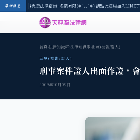
-8/3(一) 現場免費法律諮詢~名額有限(❁´◡`❁) 請點此連結加入LINE了
最新消息
首頁
›
法律知識庫
›
法律知識庫
›
出庭(被告/證人)
出庭(被告/證人)
刑事案件證人出面作證，
2009年10月09日