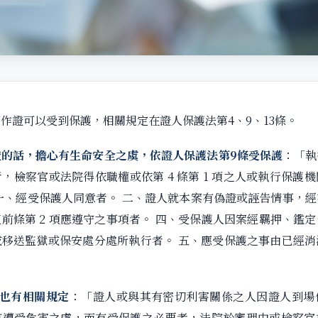
作證可以受到保護，相關規定在證人保護法第4、9、13條。
證的話，擔心有生命安全之虞，依證人保護法第9條受保護
：「執
，檢察官或法院得依職權或依第 4 條第 1 項之人或執行保護
一、經受保護人同意者。 二、證人就本案有偽證或誣告情事，
前條第 2 項應遵守之事項者。 四、受保護人因案經羈押、鑑
或移送監獄或保安處分處所執行者。 五、應受保護之事由已經消
項也有相關規定
：「證人或與其有密切利害關係之人因證人到場
有遭受危害之虞，而有受保護之必要者，法院於審理中或檢察官