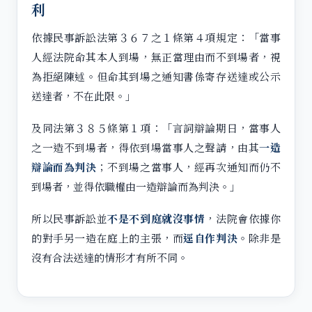
利
依據民事訴訟法第３６７之１條第４項規定：「當事
人經法院命其本人到場，無正當理由而不到場者，視
為拒絕陳述。但命其到場之通知書係寄存送達或公示
送達者，不在此限。」
及同法第３８５條第１項：「言詞辯論期日，當事人
之一造不到場者，得依到場當事人之聲請，由其
一造
辯論而為判決
；不到場之當事人，經再次通知而仍不
到場者，並得依職權由一造辯論而為判決。」
所以民事訴訟並
不是不到庭就沒事情
，法院會依據你
的對手另一造在庭上的主張，而
逕自作判決
。除非是
沒有合法送達的情形才有所不同。