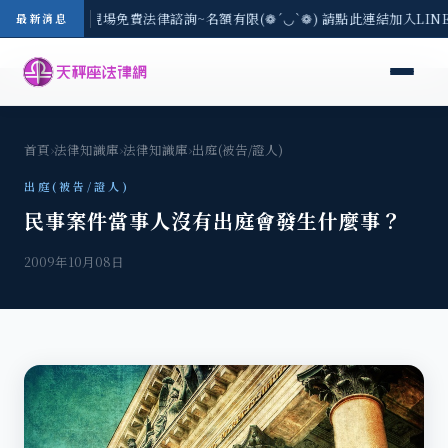
地區-8/3(一) 現場免費法律諮詢~名額有限(❁´◡`❁) 請點此連結加入LI
最新消息
首頁
›
法律知識庫
›
法律知識庫
›
出庭(被告/證人)
出庭(被告/證人)
民事案件當事人沒有出庭會發生什麼事？
2009年10月08日