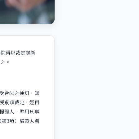
法院得以裁定處新
提之。
人受合法之通知，無
已受前項裁定，經再
提證人，準用刑事
第3項）處證人罰