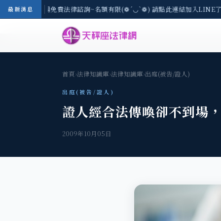
-8/3(一) 現場免費法律諮詢~名額有限(❁´◡`❁) 請點此連結加入LINE
最新消息
首頁
›
法律知識庫
›
法律知識庫
›
出庭(被告/證人)
出庭(被告/證人)
證人經合法傳喚卻不到場
2009年10月05日