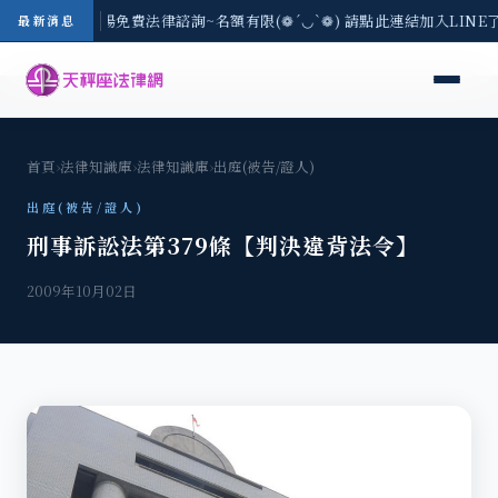
區-8/3(一) 現場免費法律諮詢~名額有限(❁´◡`❁) 請點此連結加入LIN
最新消息
首頁
›
法律知識庫
›
法律知識庫
›
出庭(被告/證人)
出庭(被告/證人)
刑事訴訟法第379條【判決違背法令】
2009年10月02日