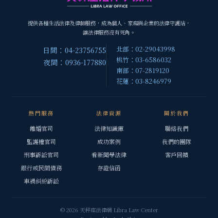
提供各種生活法律及律師服務，成為個人、家庭與企業的法律守護站，
讓法律服務沒有死角。
北部：02-29043998
日間：04-23756755
桃竹：03-6586032
夜間：0936-177880
南部：07-2819120
花蓮：03-8246979
熱門服務
法律資源
關於我們
離婚官司
法律知識庫
聯絡我們
監護權官司
成功案例
我們的團隊
刑事訴訟官司
看新聞學法律
客戶回饋
銀行或民間債務
存證信函
車禍糾紛訴訟
© 2026 天秤座法律網 Libra Law Center