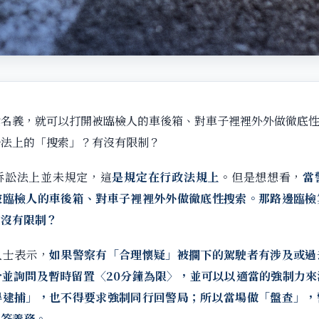
檢名義，就可以打開被臨檢人的車後箱、對車子裡裡外外做徹底
訟法上的「搜索」？有沒有限制？
訴訟法上並未規定，這
是規定在行政法規上
。但是想想看，
當
被臨檢人的車後箱、對車子裡裡外外做徹底性搜索。那路邊臨檢
有沒有限制？
人士表示，
如果警察有「合理懷疑」被攔下的駕駛者有涉及或過
分並詢問及暫時留置〈20分鐘為限〉，並可以以適當的強制力來
得逮捕」，也不得要求強制同行回警局；所以當場做「盤查」，
回答義務。