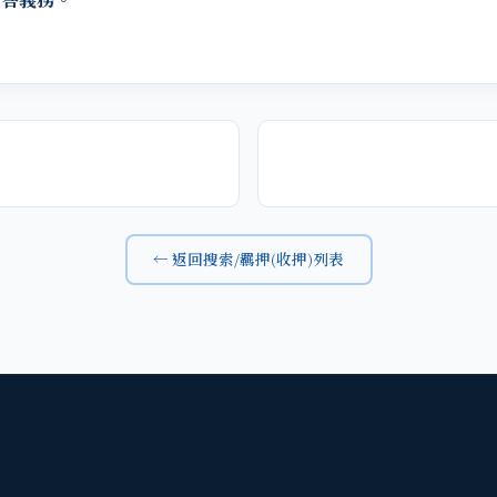
← 返回搜索/羈押(收押)列表