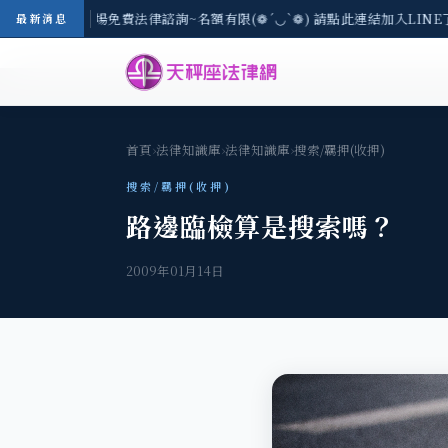
區-8/3(一) 現場免費法律諮詢~名額有限(❁´◡`❁) 請點此連結加入LINE
最新消息
首頁
›
法律知識庫
›
法律知識庫
›
搜索/羈押(收押)
搜索/羈押(收押)
路邊臨檢算是搜索嗎？
2009年01月14日