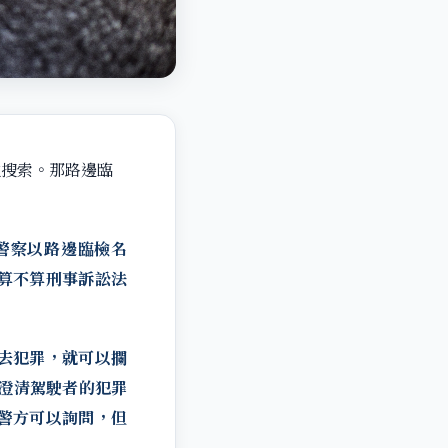
性搜索。那路邊臨
警察以路邊臨檢名
算不算刑事訴訟法
去犯罪，就可以攔
澄清駕駛者的犯罪
警方可以詢問，但