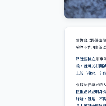
當警察以路邊臨
檢算不算刑事訴
路邊臨檢在
刑事
義，就可以打開
上的「搜索」？
根據法律學界的
阻盤查以查明身
嫌疑，但是「不
是人民對詢問無