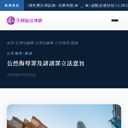
地區-8/3(一) 現場免費法律諮詢~名額有限(❁´◡`❁) 請點此連結加入LI
最新消息
首頁
›
法律知識庫
›
法律知識庫
›
公然侮辱/誹謗
公然侮辱/誹謗
公然侮辱罪及誹謗罪立法意旨
2009年09月29日