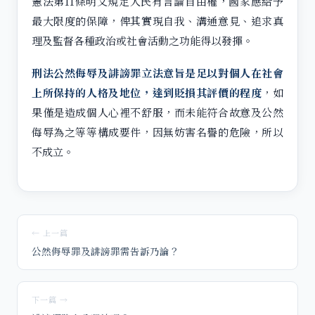
憲法第11條明文規定人民有言論自由權，國家應給予
最大限度的保障，俾其實現自我、溝通意見、追求真
理及監督各種政治或社會活動之功能得以發揮。
刑法公然侮辱及誹謗罪立法意旨是足以對個人在社會
上所保持的人格及地位，達到貶損其評價的程度
，如
果僅是造成個人心裡不舒服，而未能符合故意及公然
侮辱為之等等構成要件，因無妨害名譽的危險，所以
不成立。
← 上一篇
公然侮辱罪及誹謗罪需告訴乃論？
下一篇 →