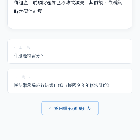
得遺產。前項財產如已移轉或滅失，其價額，依贈與
時之價值計算。
← 上一篇
什麼是特留分？
下一篇 →
民法繼承編施行法第1-3條《民國９８年修法部份》
← 返回繼承/遺囑列表