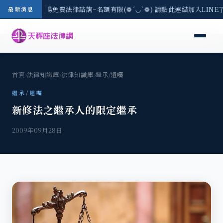
區-8/3(一) 現場免費法律諮詢~名額有限(❁´◡`❁) 請點此連結加入LIN
最新消息
首頁
›
法律知識庫
›
法律知識庫
›
繼承/遺囑
繼承/遺囑
新修法之繼承人的限定繼承
2009年09月28日