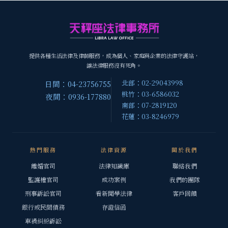
提供各種生活法律及律師服務，成為個人、家庭與企業的法律守護站，
讓法律服務沒有死角。
北部：02-29043998
日間：04-23756755
桃竹：03-6586032
夜間：0936-177880
南部：07-2819120
花蓮：03-8246979
熱門服務
法律資源
關於我們
離婚官司
法律知識庫
聯絡我們
監護權官司
成功案例
我們的團隊
刑事訴訟官司
看新聞學法律
客戶回饋
銀行或民間債務
存證信函
車禍糾紛訴訟