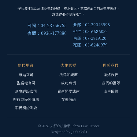
提供各種生活法律及律師服務，成為個人、家庭與企業的法律守護站，
讓法律服務沒有死角。
北部：02-29043998
日間：04-23756755
桃竹：03-6586032
夜間：0936-177880
南部：07-2819120
花蓮：03-8246979
熱門服務
法律資源
關於我們
離婚官司
法律知識庫
聯絡我們
監護權官司
成功案例
我們的團隊
刑事訴訟官司
看新聞學法律
客戶回饋
銀行或民間債務
存證信函
車禍糾紛訴訟
© 2026 天秤座法律網 Libra Law Center
Designed by
Jack Chiu