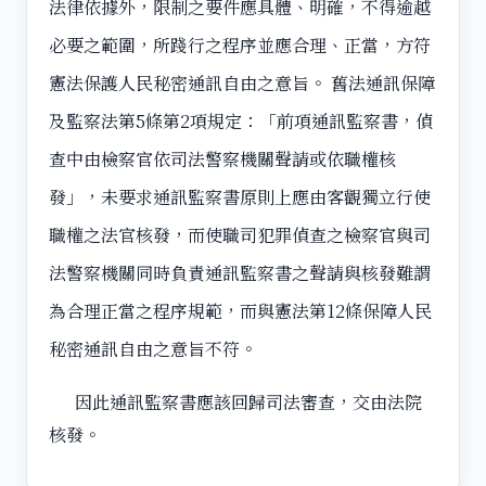
法律依據外，限制之要件應具體、明確，不得逾越
必要之範圍，所踐行之程序並應合理、正當，方符
憲法保護人民秘密通訊自由之意旨。 舊法通訊保障
及監察法第5條第2項規定：「前項通訊監察書，偵
查中由檢察官依司法警察機關聲請或依職權核
發」，未要求通訊監察書原則上應由客觀獨立行使
職權之法官核發，而使職司犯罪偵查之檢察官與司
法警察機關同時負責通訊監察書之聲請與核發難謂
為合理正當之程序規範，而與憲法第12條保障人民
秘密通訊自由之意旨不符。
因此通訊監察書應該回歸司法審查，交由法院
核發。