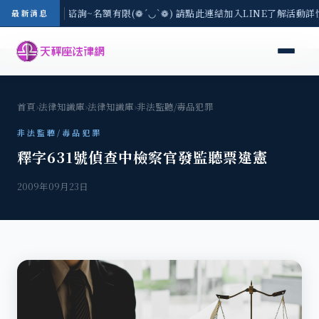
(一) 現場免費法律諮詢~名額有限(❁´◡`❁) 請點此連結加入LINE了解活動詳
最新消息
首頁
›
法律知識庫
›
法律知識庫
›
非法監聽/毒品犯罪
非法監聽/毒品犯罪
釋字631號偵查中檢察官發監聽票違憲
2009年09月23日