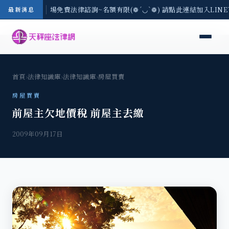
地區-8/3(一) 現場免費法律諮詢~名額有限(❁´◡`❁) 請點此連結加入LIN
最新消息
首頁
›
法律知識庫
›
法律知識庫
›
房屋買賣
房屋買賣
前屋主欠地價稅 前屋主去繳
2009年09月17日