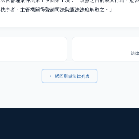
官審理案件法第１９條第１項：「政黨之目的或其行為，危害
政秩序者，主管機關得聲請司法院憲法法庭解散之。」
法
← 返回刑事法律列表