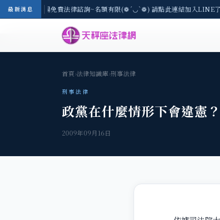
區-8/3(一) 現場免費法律諮詢~名額有限(❁´◡`❁) 請點此連結加入LINE
最新消息
首頁
›
法律知識庫
›
刑事法律
刑事法律
政黨在什麼情形下會違憲
2009年09月16日