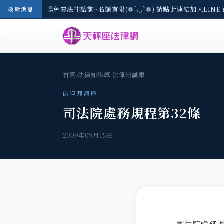
區-8/3(一) 現場免費法律諮詢~名額有限(❁´◡`❁) 請點此連結加入LIN
最新消息
首頁
›
法律知識庫
›
法律知識庫
法律知識庫
司法院處務規程第32條
2009年09月15日