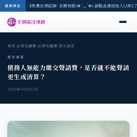
區-8/3(一) 現場免費法律諮詢~名額有限(❁´◡`❁) 請點此連結加入LIN
最新消息
首頁
›
法律知識庫
›
法律知識庫
›
更生清算
更生清算
債務人無能力繳交聲請費，是否就不能聲請
更生或清算？
2009年09月07日