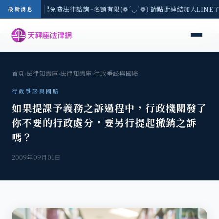
區-8/3(一) 現場免費法律諮詢~名額有限(❁´◡`❁) 請點此連結加入LIN
最新消息
首頁
›
法律知識庫
›
法律知識庫
›
行政爭訟與國賠
行政爭訟與國賠
如果提課予義務之訴過程中，行政機關發了
你不要的行政處分，要另行提起撤銷之訴
嗎？
2009年09月01日