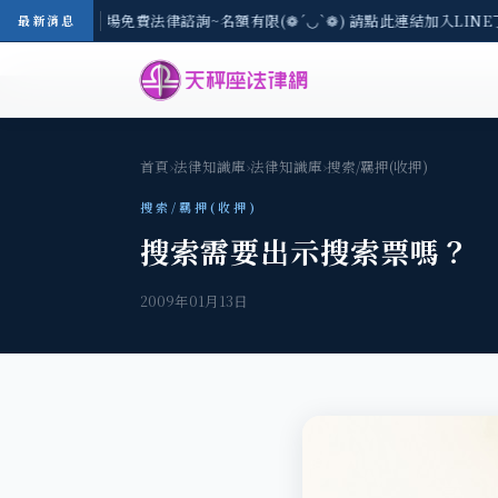
區-8/3(一) 現場免費法律諮詢~名額有限(❁´◡`❁) 請點此連結加入LINE
最新消息
首頁
›
法律知識庫
›
法律知識庫
›
搜索/羈押(收押)
搜索/羈押(收押)
搜索需要出示搜索票嗎？
2009年01月13日