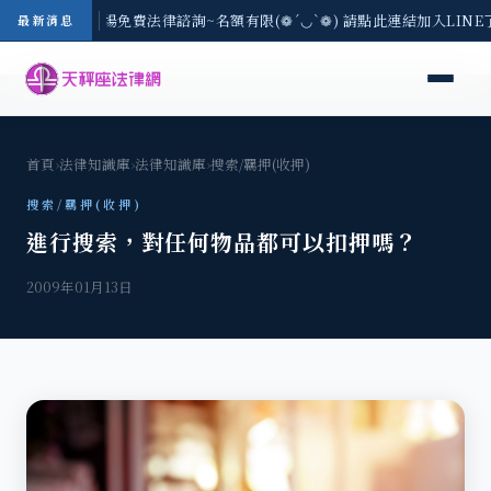
區-8/3(一) 現場免費法律諮詢~名額有限(❁´◡`❁) 請點此連結加入LIN
最新消息
首頁
›
法律知識庫
›
法律知識庫
›
搜索/羈押(收押)
搜索/羈押(收押)
進行搜索，對任何物品都可以扣押嗎？
2009年01月13日