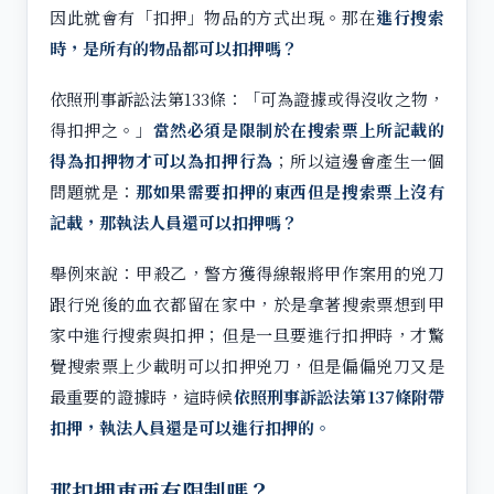
因此就會有「扣押」物品的方式出現。那在
進行搜索
時，是所有的物品都可以扣押嗎？
依照刑事訴訟法第133條：「可為證據或得沒收之物，
得扣押之。」
當然必須是限制於在搜索票上所記載的
得為扣押物才可以為扣押行為
；所以這邊會產生一個
問題就是：
那如果需要扣押的東西但是搜索票上沒有
記載，那執法人員還可以扣押嗎？
舉例來說：甲殺乙，警方獲得線報將甲作案用的兇刀
跟行兇後的血衣都留在家中，於是拿著搜索票想到甲
家中進行搜索與扣押；但是一旦要進行扣押時，才驚
覺搜索票上少載明可以扣押兇刀，但是偏偏兇刀又是
最重要的證據時，這時候
依照刑事訴訟法第137條附帶
扣押，執法人員還是可以進行扣押的。
那扣押東西有限制嗎？